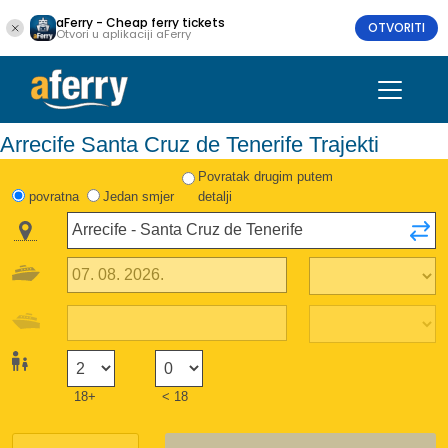
aFerry - Cheap ferry tickets
OTVORITI
Otvori u aplikaciji aFerry
Arrecife Santa Cruz de Tenerife Trajekti
Povratak drugim putem
povratna
Jedan smjer
detalji
18+
< 18