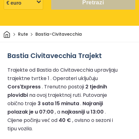
Pretrazi
Dom
Rute
Bastia-Civitavecchia
Bastia Civitavecchia Trajekt
Trajekte od Bastia do Civitavecchia upravljaju
trajektne tvrtke 1 .
Operateri uključuju
Cors'Express
.
Trenutno postoji
2 tjednih
plovidbi
na ovoj trajektnoj ruti.
Putovanje
obično traje
3 sata 15 minuta
.
Najraniji
polazak je u 07:00
, a
najkasniji u 13:00
.
Cijene počinju već od
40 €
, ovisno o sezoni i
tipu vozila.