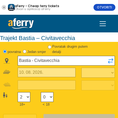
aFerry - Cheap ferry tickets
OTVORITI
Otvori u aplikaciji aFerry
Trajekt Bastia – Civitavecchia
Povratak drugim putem
povratna
Jedan smjer
detalji
18+
< 18