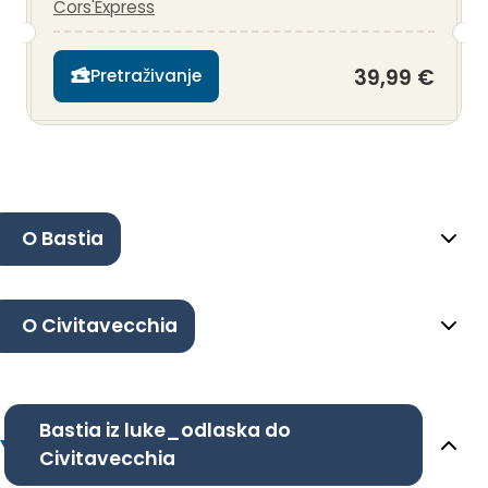
Cors'Express
39,99 €
Pretraživanje
O Bastia
O Civitavecchia
Bastia iz luke_odlaska do
Civitavecchia