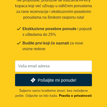
Ne propustite, pridružite se tisućama AFerry
kupaca koji već uživaju u odličnim ponudama
za rane rezervacije i ekskluzivnim posebnim
ponudama na širokom rasponu ruta!
Ekskluzivne posebne ponude
i popusti
s uštedama do 25%
Budite prvi koji će saznati
za nove
vozne redove
Pošaljite mi ponude!
Šaljemo samo kvalitetne stvari, bez neželjene
pošte. Odjavite se bilo kada.
Pravila o privatnosti