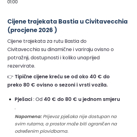
01:00
Cijene trajekata Bastia u Civitavecchia
(procjene 2026 )
Cijene trajekata za rutu Bastia do
Civitavecchia su dinamične i variraju ovisno o
potražnji, dostupnosti i koliko unaprijed
rezervirate.
👉
Tipične cijene kreću se od oko 40 € do
preko 80 € ovisno o sezoni i vrsti vozila.
Pješaci
: Od
40 € do 80 € u jednom smjeru
.
Napomena:
Prijevoz pješaka nije dostupan na
svim rutama, a prostor može biti ograničen na
određenim plovidbama.