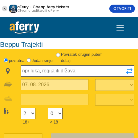
aFerry - Cheap ferry tickets
OTVORITI
Otvori u aplikaciji aFerry
Beppu Trajekti
Povratak drugim putem
povratna
Jedan smjer
detalji
18+
< 18