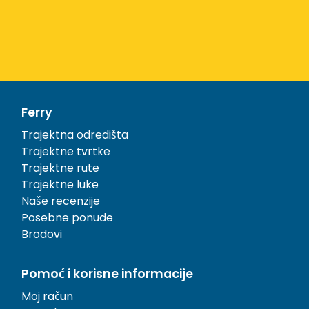
Ferry
Trajektna odredišta
Trajektne tvrtke
Trajektne rute
Trajektne luke
Naše recenzije
Posebne ponude
Brodovi
Pomoć i korisne informacije
Moj račun