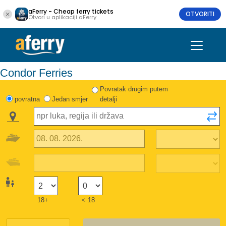
aFerry - Cheap ferry tickets
OTVORITI
Otvori u aplikaciji aFerry
Condor Ferries
Povratak drugim putem
povratna
Jedan smjer
detalji
18+
< 18