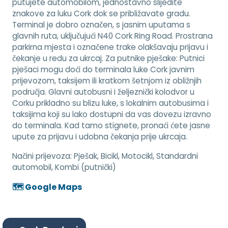
putujete automobilom, jednostavno slijedite
znakove za luku Cork dok se približavate gradu.
Terminal je dobro označen, s jasnim uputama s
glavnih ruta, uključujući N40 Cork Ring Road. Prostrana
parkirna mjesta i označene trake olakšavaju prijavu i
čekanje u redu za ukrcaj. Za putnike pješake: Putnici
pješaci mogu doći do terminala luke Cork javnim
prijevozom, taksijem ili kratkom šetnjom iz obližnjih
područja. Glavni autobusni i željeznički kolodvor u
Corku prikladno su blizu luke, s lokalnim autobusima i
taksijima koji su lako dostupni da vas dovezu izravno
do terminala. Kad tamo stignete, pronaći ćete jasne
upute za prijavu i udobna čekanja prije ukrcaja.
Načini prijevoza:
Pješak, Bicikl, Motocikl, Standardni
automobil, Kombi (putnički)
🗺️ Google Maps