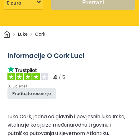
Pretrazi
Dom
Luke
Cork
Informacije O Cork Luci
4
/ 5
(
6
Ocjene
)
Pročitajte recenzije
Luka Cork, jedna od glavnih i povijesnih luka Irske,
vitalna je kapija za međunarodnu trgovinu i
putnička putovanja u sjevernom Atlantiku.