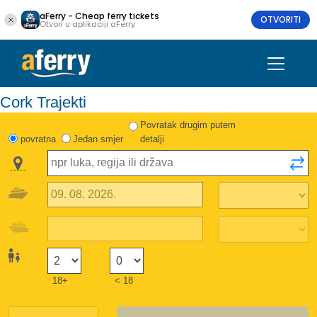
aFerry - Cheap ferry tickets
OTVORITI
Otvori u aplikaciji aFerry
Cork Trajekti
Povratak drugim putem
povratna
Jedan smjer
detalji
18+
< 18