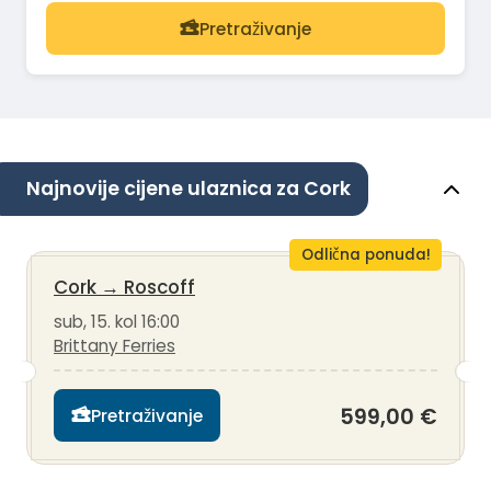
Pretraživanje
Najnovije cijene ulaznica za Cork
Odlična ponuda!
Cork
→
Roscoff
sub, 15. kol 16:00
Brittany Ferries
599,00 €
Pretraživanje