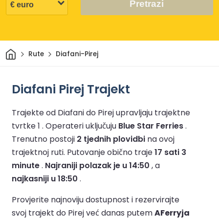
Pretrazi
Dom
Rute
Diafani-Pirej
Diafani Pirej Trajekt
Trajekte od Diafani do Pirej upravljaju trajektne
tvrtke 1 .
Operateri uključuju
Blue Star Ferries
.
Trenutno postoji
2 tjednih plovidbi
na ovoj
trajektnoj ruti.
Putovanje obično traje
17 sati 3
minute
.
Najraniji polazak je u 14:50
, a
najkasniji u 18:50
.
Provjerite najnoviju dostupnost i rezervirajte
svoj trajekt do Pirej već danas putem
AFerryja