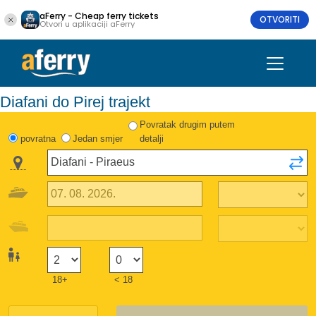
aFerry - Cheap ferry tickets
OTVORITI
Otvori u aplikaciji aFerry
Diafani do Pirej trajekt
Povratak drugim putem
povratna
Jedan smjer
detalji
18+
< 18