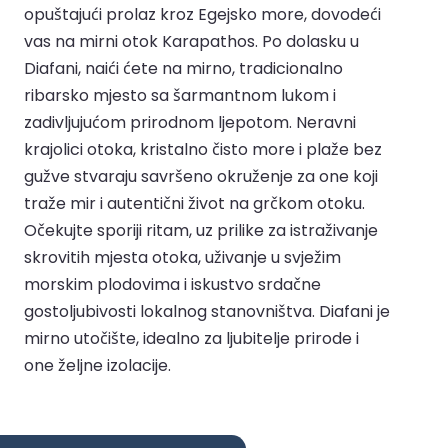
opuštajući prolaz kroz Egejsko more, dovodeći
vas na mirni otok Karapathos. Po dolasku u
Diafani, naići ćete na mirno, tradicionalno
ribarsko mjesto sa šarmantnom lukom i
zadivljujućom prirodnom ljepotom. Neravni
krajolici otoka, kristalno čisto more i plaže bez
gužve stvaraju savršeno okruženje za one koji
traže mir i autentični život na grčkom otoku.
Očekujte sporiji ritam, uz prilike za istraživanje
skrovitih mjesta otoka, uživanje u svježim
morskim plodovima i iskustvo srdačne
gostoljubivosti lokalnog stanovništva. Diafani je
mirno utočište, idealno za ljubitelje prirode i
one željne izolacije.