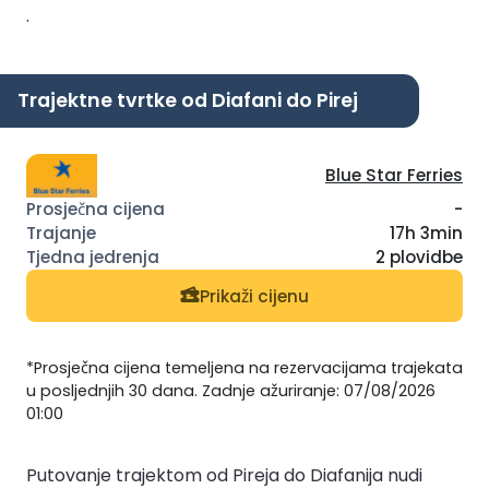
.
Trajektne tvrtke od Diafani do Pirej
Blue Star Ferries
-
17h 3min
2 plovidbe
Prikaži cijenu
*Prosječna cijena temeljena na rezervacijama trajekata
u posljednjih 30 dana. Zadnje ažuriranje: 07/08/2026
01:00
Putovanje trajektom od Pireja do Diafanija nudi