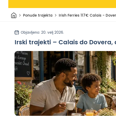
Dom
Ponude trajekta
Irish Ferries 117€ Calais - Do
Objavljeno
: 20. velj 2026.
Irski trajekti – Calais do Dovera