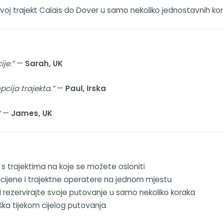
 svoj trajekt Calais do Dover u samo nekoliko jednostavnih ko
je.”
—
Sarah, UK
cija trajekta.”
—
Paul, Irska
”
—
James, UK
s trajektima na koje se možete osloniti
 cijene i trajektne operatere na jednom mjestu
 i rezervirajte svoje putovanje u samo nekoliko koraka
ška tijekom cijelog putovanja