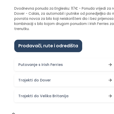
Dvodnevna ponuda za Englesku: 117€ - Ponuda vrijedi za rez
Dover - Calais, za automobil i putnike od ponedjeljka do
povrata novca za bilo koji neiskorišteni dio i bez prijenos
kombinaciji s bilo kojom drugom ponudom i Irish Ferries z
trenutku.
Prodavači, rute i odredišta
Putovanje s Irish Ferries
Trajekti do Dover
Trajekti do Velika Britanija
Dom