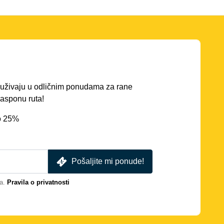
ć uživaju u odličnim ponudama za rane
asponu ruta!
o 25%
Pošaljite mi ponude!
a.
Pravila o privatnosti