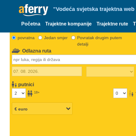
"Vodeća svjetska trajektna web 
Početna
Trajektne kompanije
Trajektne rute
T
povratna
Jedan smjer
Povratak drugim putem
detalji
Odlazna ruta
putnici
18+