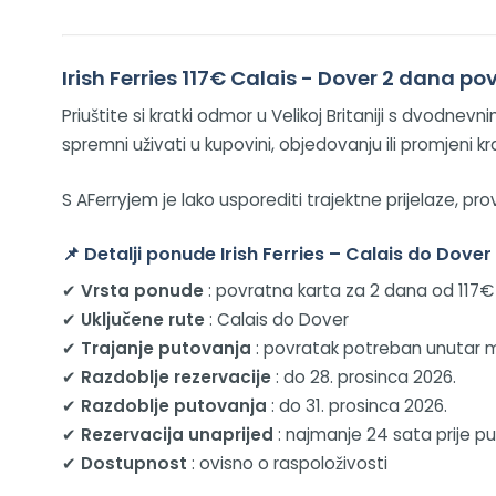
Irish Ferries 117€ Calais - Dover 2 dana p
Priuštite si kratki odmor u Velikoj Britaniji s dvodn
spremni uživati u kupovini, objedovanju ili promjeni kra
S AFerryjem je lako usporediti trajektne prijelaze, pr
📌
Detalji ponude Irish Ferries – Calais do Dove
✔
Vrsta ponude
: povratna karta za 2 dana od 117€ 
✔
Uključene rute
: Calais do Dover
✔
Trajanje putovanja
: povratak potreban unutar 
✔
Razdoblje rezervacije
: do 28. prosinca 2026.
✔
Razdoblje putovanja
: do 31. prosinca 2026.
✔
Rezervacija unaprijed
: najmanje 24 sata prije p
✔
Dostupnost
: ovisno o raspoloživosti