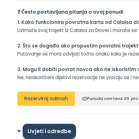
❓ Često postavljana pitanja o ovoj ponudi
1. Kako funkcionira povratna karta od Calaisa d
Uzimate svoj trajekt iz Calaisa za Dover i morate se 
2. Što se događa ako propustim povratni trajekt
Putovanje se mora odvijati točno onako kako je rez
3. Mogu li dobiti povrat novca ako ne iskoristim 
Ne, neiskorišteni dijelovi rezervacije ne vraćaju se i 
Rezerviraj odmah
Ponuda završava: 29. pro
Uvjeti i odredbe