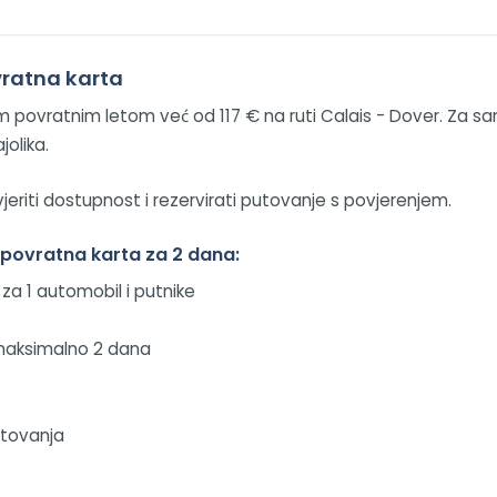
ovratna karta
evnim povratnim letom već od 117 € na ruti Calais - Dover. Za
jolika.
ovjeriti dostupnost i rezervirati putovanje s povjerenjem.
r povratna karta za 2 dana:
za 1 automobil i putnike
maksimalno 2 dana
utovanja