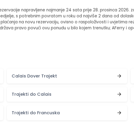
ervacije napravljene najmanje 24 sata prije 28. prosinca 2026. za p
 nedjelje, s potrebnim povratom u roku od najviše 2 dana od dolas
a plaćanja na novu rezervaciju, ovisno o raspoloživosti i uvjetima r
adržava pravo povući ovu ponudu u bilo kojem trenutku; AFerry i op
Calais Dover Trajekt
Trajekti do Calais
Trajekti do Francuska