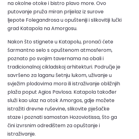
na okolne otoke i bistro plavo more. Ovo
putovanje pruža miran prijelaz iz surove
ljepote Folegandrosa u opušteniji i slikovitiji lučki
grad Katapola na Amorgosu.
Nakon što stignete u Katapolu, pronaći ćete
šarmantno selo s opuštenom atmosferom,
poznato po svojim tavernama na obali i
tradicionalnoj cikladskoj arhitekturi. Područje je
savršeno za laganu šetnju lukom, uživanje u
svježim plodovima mora ili istraživanje obližnjih
plaža poput Agios Pavlosa. Katapola također
služi kao ulaz na otok Amorgos, gdje možete
istražiti drevne ruševine, slikovite pješačke
staze i poznati samostan Hozoviotissa, što ga
čini izvrsnim odredištem za opuštanje i
istraživanje.