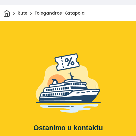
Dom
Rute
Folegandros-Katapola
Ostanimo u kontaktu