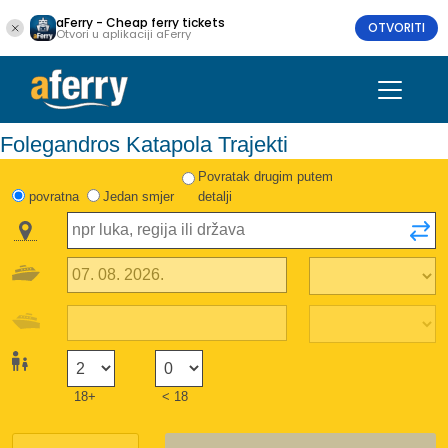
aFerry - Cheap ferry tickets
OTVORITI
Otvori u aplikaciji aFerry
Folegandros Katapola Trajekti
Povratak drugim putem
povratna
Jedan smjer
detalji
18+
< 18