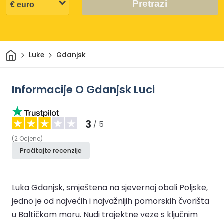
Pretrazi
Dom
Luke
Gdanjsk
Informacije O Gdanjsk Luci
3
/ 5
(
2
Ocjene
)
Pročitajte recenzije
Luka Gdanjsk, smještena na sjevernoj obali Poljske,
jedno je od najvećih i najvažnijih pomorskih čvorišta
u Baltičkom moru. Nudi trajektne veze s ključnim