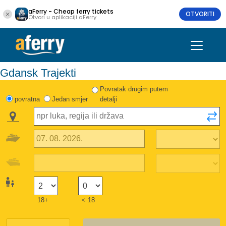
aFerry - Cheap ferry tickets
OTVORITI
Otvori u aplikaciji aFerry
Gdansk Trajekti
Povratak drugim putem
povratna
Jedan smjer
detalji
18+
< 18