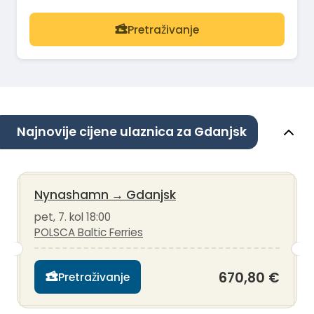
Pretraživanje
Najnovije cijene ulaznica za Gdanjsk
Nynashamn
→
Gdanjsk
pet, 7. kol 18:00
POLSCA Baltic Ferries
670,80 €
Pretraživanje