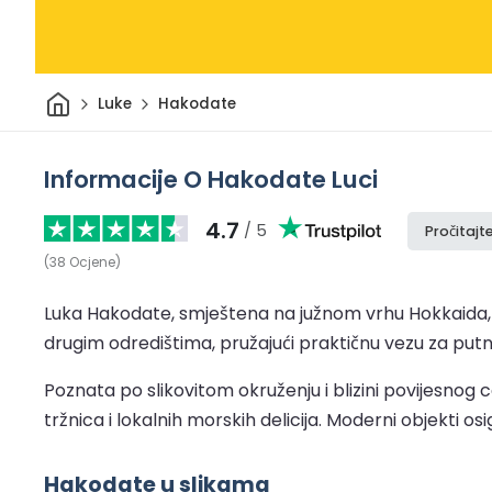
Dom
Luke
Hakodate
Informacije O Hakodate Luci
4.7
/ 5
Pročitajt
(
38
Ocjene
)
Luka Hakodate, smještena na južnom vrhu Hokkaida, k
drugim odredištima, pružajući praktičnu vezu za putnik
Poznata po slikovitom okruženju i blizini povijesno
tržnica i lokalnih morskih delicija. Moderni objekti os
Hakodate u slikama