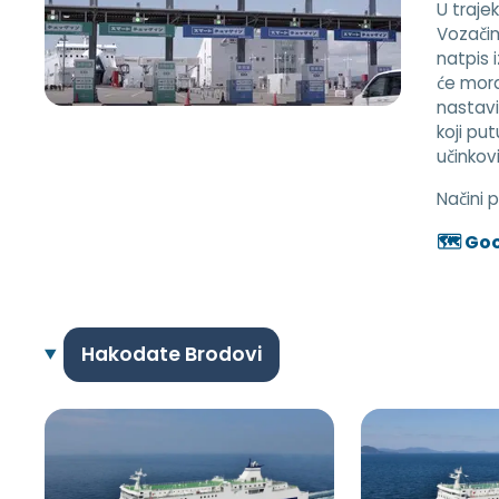
U trajek
Vozačim
natpis 
će mora
nastavi
koji pu
učinkov
Načini 
🗺️ Go
Hakodate Brodovi