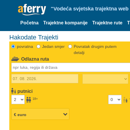
"Vodeća svjetska trajektna web 
Početna
Trajektne kompanije
Trajektne rute
T
Hakodate Trajekti
povratna
Jedan smjer
Povratak drugim putem
detalji
Odlazna ruta
putnici
18+