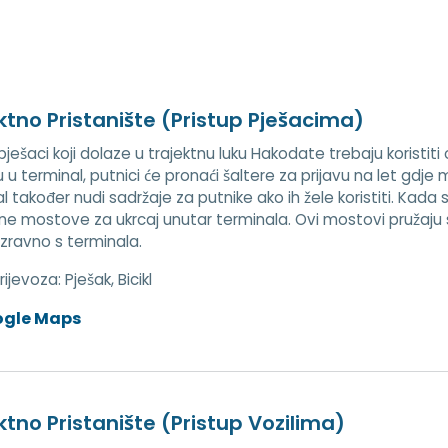
ktno Pristanište (Pristup Pješacima)
 pješaci koji dolaze u trajektnu luku Hakodate trebaju koristit
u terminal, putnici će pronaći šaltere za prijavu na let gdje mo
 također nudi sadržaje za putnike ako ih žele koristiti. Kada se
e mostove za ukrcaj unutar terminala. Ovi mostovi pružaju si
 izravno s terminala.
prijevoza:
Pješak, Bicikl
ogle Maps
ktno Pristanište (Pristup Vozilima)