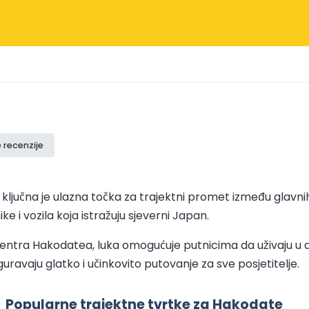
e recenzije
ljučna je ulazna točka za trajektni promet između glavnih
e i vozila koja istražuju sjeverni Japan.
g centra Hakodatea, luka omogućuje putnicima da uživaju u
iguravaju glatko i učinkovito putovanje za sve posjetitelje.
Popularne trajektne tvrtke za Hakodate