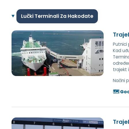
Lučki Terminali Za Hakodate
Traje
Putnici
Kad uđu 
Terminal
određen
trajekt
Načini 
🗺️ Go
Traje