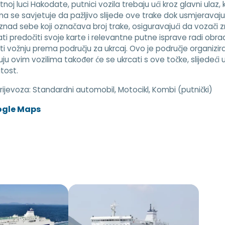
tnoj luci Hakodate, putnici vozila trebaju ući kroz glavni ulaz,
a se savjetuje da pažljivo slijede ove trake dok usmjeravaj
iznad sebe koji označava broj trake, osiguravajući da vozači zn
ti predočiti svoje karte i relevantne putne isprave radi obrad
ti vožnju prema području za ukrcaj. Ovo je područje organizira
tuju ovim vozilima također će se ukrcati s ove točke, slijedeći 
itost.
prijevoza:
Standardni automobil, Motocikl, Kombi (putnički)
ogle Maps