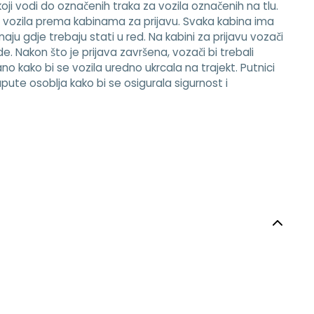
 koji vodi do označenih traka za vozila označenih na tlu.
u vozila prema kabinama za prijavu. Svaka kabina ima
aju gdje trebaju stati u red. Na kabini za prijavu vozači
e. Nakon što je prijava završena, vozači bi trebali
no kako bi se vozila uredno ukrcala na trajekt. Putnici
upute osoblja kako bi se osigurala sigurnost i