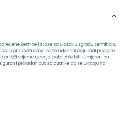
i određene šetnice i staze za ulazak u zgradu terminala.
raju predočiti svoje karte i identifikaciju radi provjere.
 približi vrijeme ukrcaja, putnici će biti usmjereni na
guran i prikladan put za putnike da se ukrcaju na