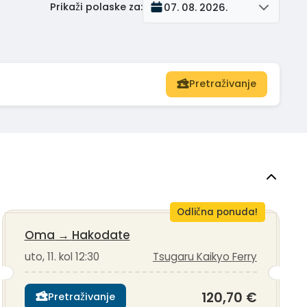
Prikaži polaske za
:
07. 08. 2026.
Pretraživanje
Odlična ponuda!
Oma
→
Hakodate
uto, 11. kol 12:30
Tsugaru Kaikyo Ferry
120,70 €
Pretraživanje