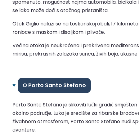
spomenuto, mogućnost najma automobila, bicikala ili b
se lako može doći s otočnog pristaništa.
Otok Giglio nalazi se na toskanskoj obali, 17 kilometa
ronioce s maskom i disaljkom i plivače.
Većina otoka je neukroćena i prekrivena mediteransko
mirisa, prekrasnih zalazaka sunca, živih boja, ukusne
O Porto Santo Stefano
Porto Santo Stefano je slikoviti lučki gradić smješten
okolno područje. Luka je središte za ribarske brodov
živahnom atmosferom, Porto Santo Stefano nudi spoj 
avanture.