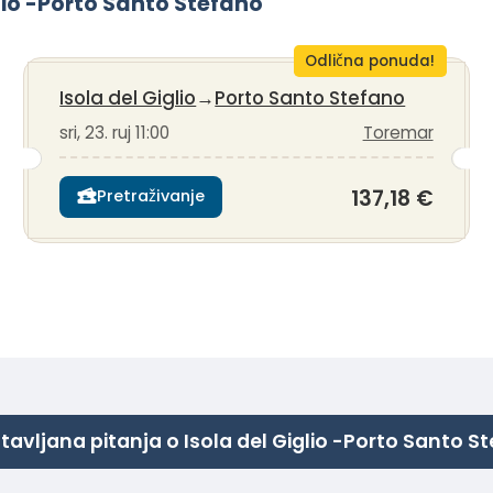
glio -Porto Santo Stefano
Odlična ponuda!
Isola del Giglio
→
Porto Santo Stefano
sri, 23. ruj 11:00
Toremar
137,18 €
Pretraživanje
tavljana pitanja o Isola del Giglio -Porto Santo S