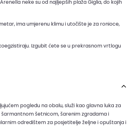
enella neke su od najljepših plaža Giglia, do kojih
metar, ima umjerenu klimu i utočište je za ronioce,
oegzistiraju. Izgubit ćete se u prekrasnom vrtlogu
vljujućem pogledu na obalu, služi kao glavna luka za
vojom šarmantnom šetnicom, šarenim zgradama i
rnim odredištem za posjetitelje željne i opuštanja i