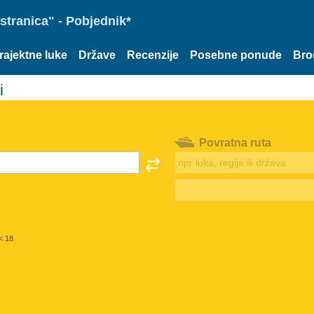
stranica" - Pobjednik*
rajektne luke
Države
Recenzije
Posebne ponude
Bro
i
Povratna ruta
< 18