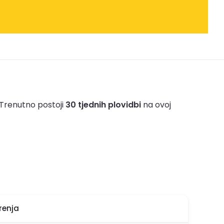
Trenutno postoji
30 tjednih plovidbi
na ovoj
renja