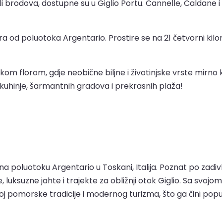
rodova, dostupne su u Giglio Portu. Cannelle, Caldane i Ar
ra od poluotoka Argentario. Prostire se na 21 četvorni kilo
m florom, gdje neobične biljne i životinjske vrste mirno k
 kuhinje, šarmantnih gradova i prekrasnih plaža!
 na poluotoku Argentario u Toskani, Italija. Poznat po zadi
e, luksuzne jahte i trajekte za obližnji otok Giglio. Sa s
pomorske tradicije i modernog turizma, što ga čini popula