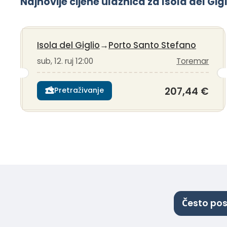
Najnovije cijene ulaznica za Isola del Gi
Isola del Giglio
→
Porto Santo Stefano
sub, 12. ruj 12:00
Toremar
207,44 €
Pretraživanje
Često pos