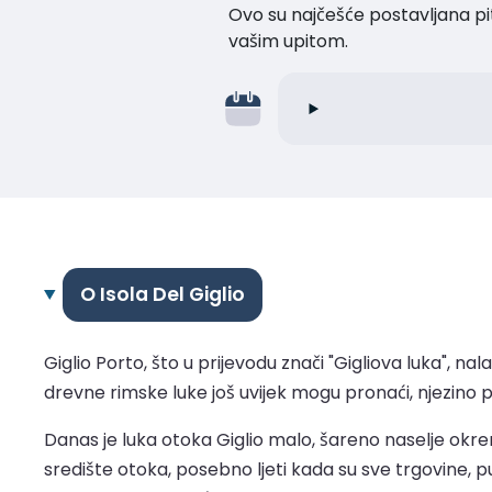
Ovo su najčešće postavljana pi
vašim upitom.
O Isola Del Giglio
Giglio Porto, što u prijevodu znači "Gigliova luka", n
drevne rimske luke još uvijek mogu pronaći, njezino p
Danas je luka otoka Giglio malo, šareno naselje okre
središte otoka, posebno ljeti kada su sve trgovine, pu