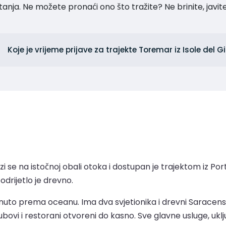
tanja. Ne možete pronaći ono što tražite? Ne brinite, javi
Koje je vrijeme prijave za trajekte Toremar iz Isole del G
alazi se na istočnoj obali otoka i dostupan je trajektom iz P
odrijetlo je drevno.
nuto prema oceanu. Ima dva svjetionika i drevni Saracensk
bovi i restorani otvoreni do kasno. Sve glavne usluge, uklju