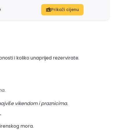
e
Prikaži cijenu
nosti i koliko unaprijed rezervirate.
ma.
najviše vikendom i praznicima.
.
Tirenskog mora.