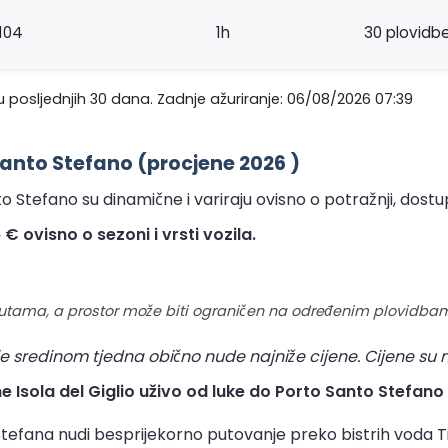
104
1h
30 plovidb
 posljednjih 30 dana. Zadnje ažuriranje: 06/08/2026 07:39
 Santo Stefano (procjene 2026 )
to Stefano su dinamične i variraju ovisno o potražnji, dostup
€ ovisno o sezoni i vrsti vozila.
rutama, a prostor može biti ograničen na određenim plovidba
e sredinom tjedna obično nude najniže cijene. Cijene su 
ne Isola del Giglio uživo od luke do Porto Santo Stefano 
 Stefana nudi besprijekorno putovanje preko bistrih voda 