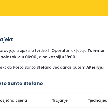
rajekt
ravljaju trajektne tvrtke 1 .
Operateri uključuju
Toremar
.
i polazak je u 06:00
, a
najkasniji u 18:00
.
trajekt do Porto Santo Stefano već danas putem
AFerryja
.
orto Santo Stefano
rosječna cijena
Trajanje
Tjedna jed