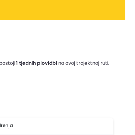
postoji
1 tjednih plovidbi
na ovoj trajektnoj ruti.
drenja