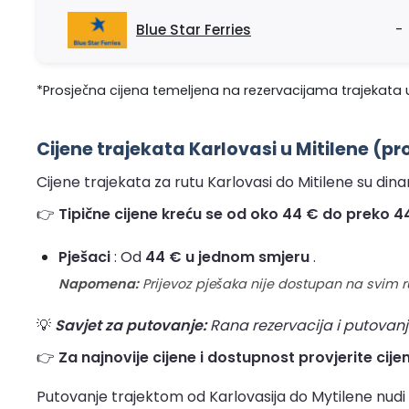
Blue Star Ferries
-
*Prosječna cijena temeljena na rezervacijama trajekata u
Cijene trajekata Karlovasi u Mitilene (pr
Cijene trajekata za rutu Karlovasi do Mitilene su dinam
👉
Tipične cijene kreću se od oko 44 € do preko 44 
Pješaci
: Od
44 € u jednom smjeru
.
Napomena:
Prijevoz pješaka nije dostupan na svim 
💡
Savjet za putovanje:
Rana rezervacija i putovanj
👉
Za najnovije cijene i dostupnost provjerite cijen
Putovanje trajektom od Karlovasija do Mytilene nudi