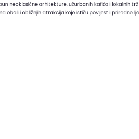
prepun neoklasične arhitekture, užurbanih kafića i lokalni
a obali i obližnjih atrakcija koje ističu povijest i prirodne l