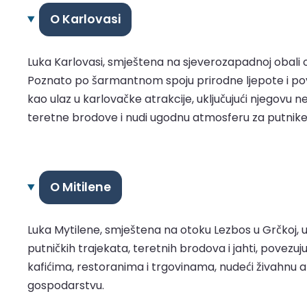
O Karlovasi
Luka Karlovasi, smještena na sjeverozapadnoj obali
Poznato po šarmantnom spoju prirodne ljepote i povi
kao ulaz u karlovačke atrakcije, uključujući njegovu n
teretne brodove i nudi ugodnu atmosferu za putnike k
O Mitilene
Luka Mytilene, smještena na otoku Lezbos u Grčkoj, u
putničkih trajekata, teretnih brodova i jahti, povezu
kafićima, restoranima i trgovinama, nudeći živahnu a
gospodarstvu.