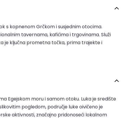
 otok s kopnenom Grčkom i susjednim otocima.
ionalnim tavernama, kafićima i trgovinama. Služi
uka je ključna prometna točka, prima trajekte i
prema Egejskom moru i samom otoku. Luka je središte
slikovitim pogledom, područje luke oivičeno je
orske aktivnosti, značajno pridonoseći lokalnom