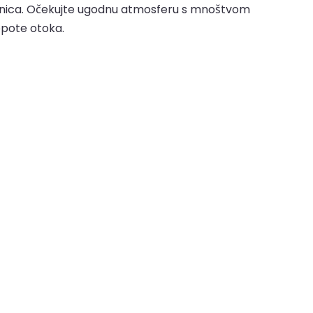
h tržnica. Očekujte ugodnu atmosferu s mnoštvom
jepote otoka.