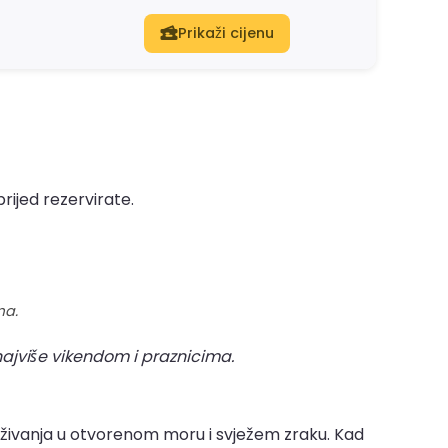
Prikaži cijenu
prijed rezervirate.
ma.
najviše vikendom i praznicima.
uživanja u otvorenom moru i svježem zraku. Kad