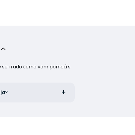
te se i rado ćemo vam pomoći s
ija?