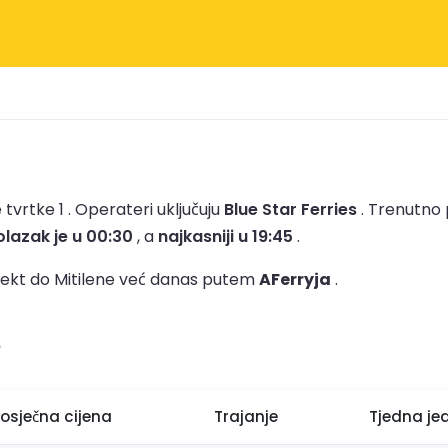
 tvrtke 1 .
Operateri uključuju
Blue Star Ferries
.
Trenutno 
polazak je u 00:30
, a
najkasniji u 19:45
.
rajekt do Mitilene već danas putem
AFerryja
.
e
rosječna cijena
Trajanje
Tjedna je