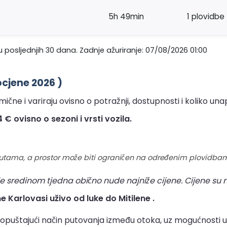
5h 49min
1 plovidbe
 posljednjih 30 dana. Zadnje ažuriranje: 07/08/2026 01:00
ocjene 2026 )
ične i variraju ovisno o potražnji, dostupnosti i koliko una
€ ovisno o sezoni i vrsti vozila.
rutama, a prostor može biti ograničen na određenim plovidba
e sredinom tjedna obično nude najniže cijene. Cijene su 
e Karlovasi uživo od luke do Mitilene .
 opuštajući način putovanja između otoka, uz mogućnosti 