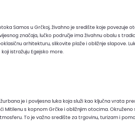
 otoka Samos u Grčkoj, živahno je središte koje povezuje
jesnog značaja, lučko područje ima živahnu obalu s tradic
eoklasičnu arhitekturu, slikovite plaže i obližnje slapove. L
oji istražuju Egejsko more.
žurbana je i povijesna luka koja služi kao ključna vrata 
jući Mitilenu s kopnom Grčke i obližnjim otocima. Okruženo 
tmosferu. To je važno središte za trgovinu, turizam i pom