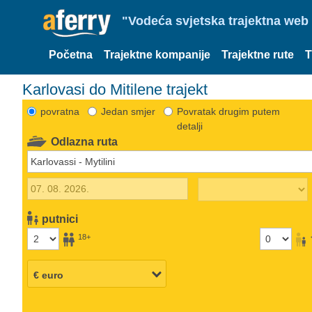
"Vodeća svjetska trajektna web 
Početna
Trajektne kompanije
Trajektne rute
T
Karlovasi do Mitilene trajekt
povratna
Jedan smjer
Povratak drugim putem
detalji
Odlazna ruta
putnici
18+