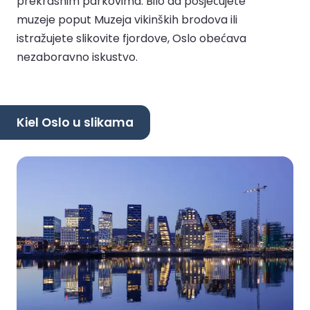
prekrasnim parkovima. Bilo da posjećujete
muzeje poput Muzeja vikinških brodova ili
istražujete slikovite fjordove, Oslo obećava
nezaboravno iskustvo.
Kiel Oslo u slikama