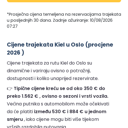
*Prosječna cijena temeljena na rezervacijama trajekata
u posljednjih 30 dana. Zadnje ažuriranje: 10/08/2026
07:27
Cijene trajekata Kiel u Oslo (procjene
2026 )
Cijene trajekata za rutu Kiel do Oslo su
dinamične i variraju ovisno o potražnji,
dostupnosti i koliko unaprijed rezervirate.
👉
Tipične cijene kreću se od oko 350 € do
preko 1.562 € , ovisno o sezoni i vrsti vozila.
Većina putnika s automobilom može očekivati
da će platiti
između 530 € i 884 € u jednom
smjeru
, iako cijene mogu biti više tijekom
vršnih razdoblja putovanja.