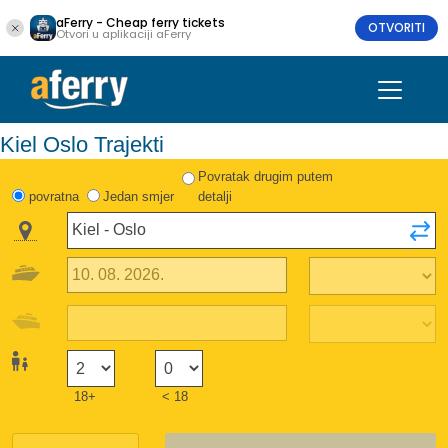
aFerry - Cheap ferry tickets
OTVORITI
Otvori u aplikaciji aFerry
Kiel Oslo Trajekti
Povratak drugim putem
povratna
Jedan smjer
detalji
18+
< 18