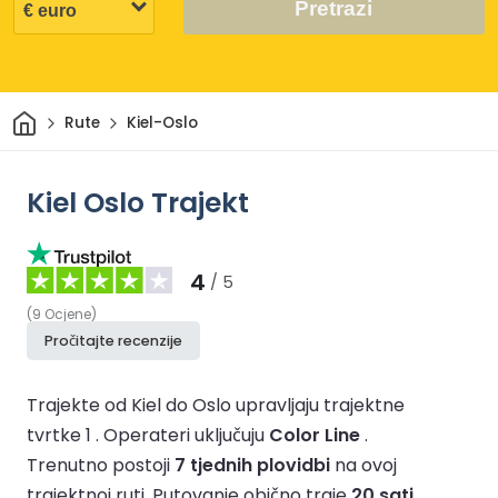
Pretrazi
Dom
Rute
Kiel-Oslo
Kiel Oslo Trajekt
4
/ 5
(
9
Ocjene
)
Pročitajte recenzije
Trajekte od Kiel do Oslo upravljaju trajektne
tvrtke 1 .
Operateri uključuju
Color Line
.
Trenutno postoji
7 tjednih plovidbi
na ovoj
trajektnoj ruti.
Putovanje obično traje
20 sati
.