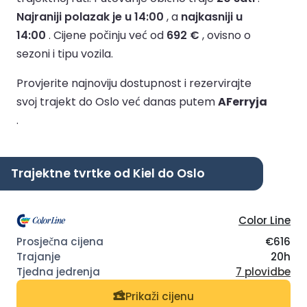
Najraniji polazak je u 14:00
, a
najkasniji u
14:00
.
Cijene počinju već od
692 €
, ovisno o
sezoni i tipu vozila.
Provjerite najnoviju dostupnost i rezervirajte
svoj trajekt do Oslo već danas putem
AFerryja
.
Trajektne tvrtke od Kiel do Oslo
Color Line
€616
20h
7 plovidbe
Prikaži cijenu