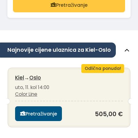
Pretraživanje
Najnovije cijene ulaznica za Kiel-Oslo
Odlična ponuda!
Kiel
→
Oslo
uto, 11. kol 14:00
Color Line
505,00 €
Pretraživanje