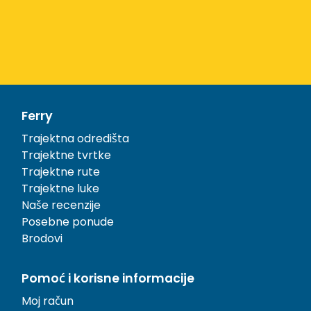
Ferry
Trajektna odredišta
Trajektne tvrtke
Trajektne rute
Trajektne luke
Naše recenzije
Posebne ponude
Brodovi
Pomoć i korisne informacije
Moj račun