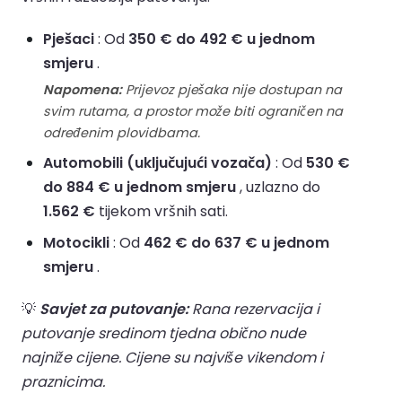
Pješaci
: Od
350 € do 492 € u jednom
smjeru
.
Napomena:
Prijevoz pješaka nije dostupan na
svim rutama, a prostor može biti ograničen na
određenim plovidbama.
Automobili (uključujući vozača)
: Od
530 €
do 884 € u jednom smjeru
, uzlazno do
1.562 €
tijekom vršnih sati.
Motocikli
: Od
462 € do 637 € u jednom
smjeru
.
💡
Savjet za putovanje:
Rana rezervacija i
putovanje sredinom tjedna obično nude
najniže cijene. Cijene su najviše vikendom i
praznicima.