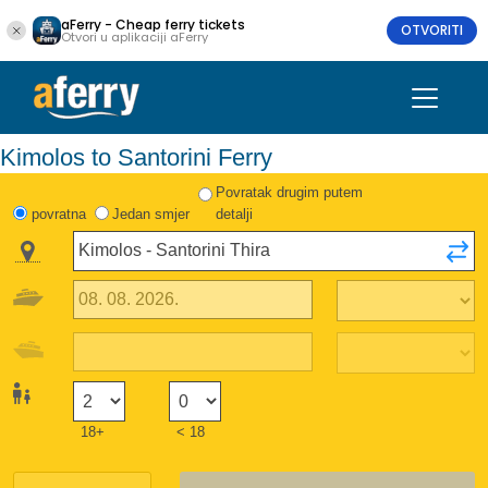
aFerry - Cheap ferry tickets
OTVORITI
Otvori u aplikaciji aFerry
Kimolos to Santorini Ferry
Povratak drugim putem
povratna
Jedan smjer
detalji
18+
< 18