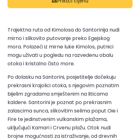
Prikaži cijenu
Trajektna ruta od Kimolosa do Santorinija nudi
mirno i slikovito putovanje preko Egejskog
mora. Polazeći iz mirne luke Kimolos, putnici
mogu uživati u pogledu na razvedenu obalu
otoka i kristalno čisto more.
Po dolasku na Santorini, posjetitelje dočekuju
prekrasni krajolici otoka, s njegovim poznatim
bijelim zgradama smještenim na liticama
kaldere. Santorini je poznat po prekrasnim
zalascima sunca, slikovitim selima poput Oie i
Fire te jedinstvenim vulkanskim plažama,
uključujući Kamari i Crvenu plažu. Otok nudi
brojne mogućnosti za istraživanje, od drevnih