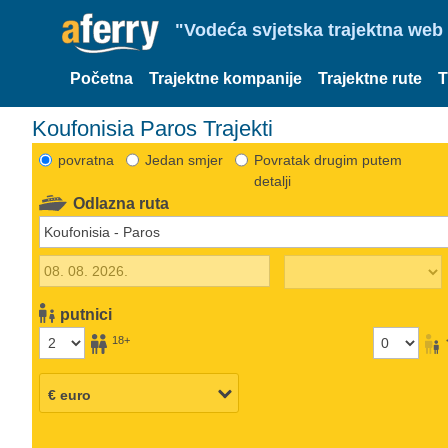
"Vodeća svjetska trajektna web 
Početna
Trajektne kompanije
Trajektne rute
T
Koufonisia Paros Trajekti
povratna
Jedan smjer
Povratak drugim putem
detalji
Odlazna ruta
putnici
18+