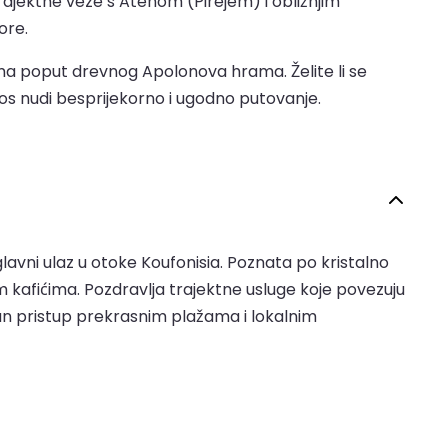
trajektne veze s Atenom (Pirejem) i obližnjim
ore.
ma poput drevnog Apolonova hrama. Želite li se
aros nudi besprijekorno i ugodno putovanje.
glavni ulaz u otoke Koufonisia. Poznata po kristalno
 kafićima. Pozdravlja trajektne usluge koje povezuju
avan pristup prekrasnim plažama i lokalnim