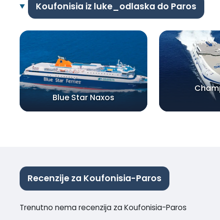
Koufonisia iz luke_odlaska do Paros
Champ
Blue Star Naxos
Recenzije za Koufonisia-Paros
Trenutno nema recenzija za Koufonisia-Paros