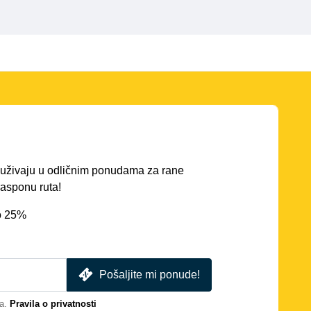
ć uživaju u odličnim ponudama za rane
asponu ruta!
o 25%
Pošaljite mi ponude!
a.
Pravila o privatnosti