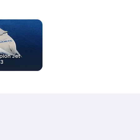
ion Jet
3