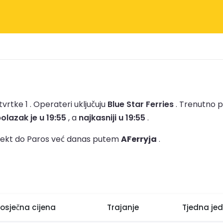
vrtke 1 .
Operateri uključuju
Blue Star Ferries
.
Trenutno p
polazak je u 19:55
, a
najkasniji u 19:55
.
trajekt do Paros već danas putem
AFerryja
.
rosječna cijena
Trajanje
Tjedna jed