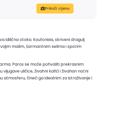
Prikaži cijenu
idilična otoka. Koufonisia, skriveni dragulj
Sa svojim malim, šarmantnim selima i sporim
šarma. Paros se može pohvaliti prekrasnim
ugave uličice, živahni kafići i živahan noćni
 atmosferu, čineći ga idealnim za istraživanje i