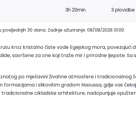
3h 20min
3 plovidbe
 posljednjih 30 dana. Zadnje ažuriranje: 08/08/2026 01:00
tu kroz kristalno čiste vode Egejskog mora, povezujući dva 
talide, savršene za one koji traže mir i prirodne ljepote. 
znatog po mješavini živahne atmosfere i tradicionalnog 
rmacijama i slikovitim gradom Naoussa, gdje vas čekaju vij
 tradicionalne cikladske arhitekture, nadopunjuje opuštenu