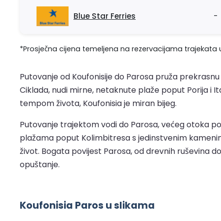
Blue Star Ferries
-
*Prosječna cijena temeljena na rezervacijama trajekata u
Putovanje od Koufonisije do Parosa pruža prekrasnu ru
Ciklada, nudi mirne, netaknute plaže poput Porija i I
tempom života, Koufonisia je miran bijeg.
Putovanje trajektom vodi do Parosa, većeg otoka po
plažama poput Kolimbitresa s jedinstvenim kamenim fo
život. Bogata povijest Parosa, od drevnih ruševina do
opuštanje.
Koufonisia Paros u slikama