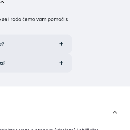
te se i rado ćemo vam pomoći s
je?
ia?