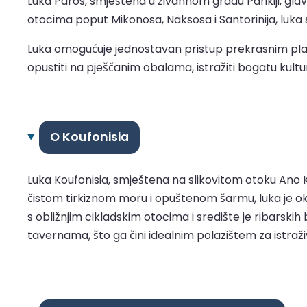
Luka Paros, smještena u živahnom gradu Parikiji, glav
otocima poput Mikonosa, Naksosa i Santorinija, luka sl
Luka omogućuje jednostavan pristup prekrasnim plaž
opustiti na pješčanim obalama, istražiti bogatu kultu
O Koufonisia
Luka Koufonisia, smještena na slikovitom otoku Ano Kou
čistom tirkiznom moru i opuštenom šarmu, luka je ok
s obližnjim cikladskim otocima i središte je ribarski
tavernama, što ga čini idealnim polazištem za istraž