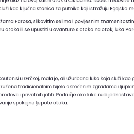
ni je ulaz na ovaj kultni otok u Cikladima. Nudeći redovite 
uži kao ključna stanica za putnike koji istražuju Egejsko m
ama Parosa, slikovitim selima i povijesnim znamenitosti
ru otoka ili se upustiti u avanture s otoka na otok, luka P
fonisi u Grčkoj, mala je, ali užurbana luka koja služi kao 
ružena tradicionalnim bijelo okrečenim zgradama i ljupkim
h brodova i privatnih jahti. Područje oko luke nudi jednost
ivanje spokojne ljepote otoka.