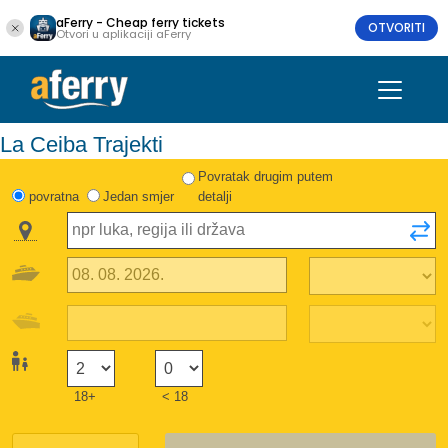
aFerry - Cheap ferry tickets
OTVORITI
Otvori u aplikaciji aFerry
La Ceiba Trajekti
Povratak drugim putem
povratna
Jedan smjer
detalji
18+
< 18