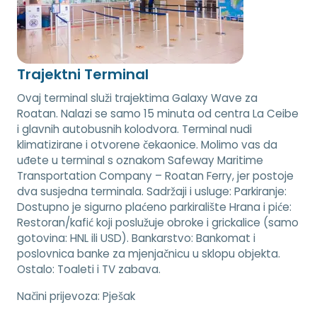
Trajektni Terminal
Ovaj terminal služi trajektima Galaxy Wave za
Roatan. Nalazi se samo 15 minuta od centra La Ceibe
i glavnih autobusnih kolodvora. Terminal nudi
klimatizirane i otvorene čekaonice. Molimo vas da
uđete u terminal s oznakom Safeway Maritime
Transportation Company – Roatan Ferry, jer postoje
dva susjedna terminala. Sadržaji i usluge: Parkiranje:
Dostupno je sigurno plaćeno parkiralište Hrana i piće:
Restoran/kafić koji poslužuje obroke i grickalice (samo
gotovina: HNL ili USD). Bankarstvo: Bankomat i
poslovnica banke za mjenjačnicu u sklopu objekta.
Ostalo: Toaleti i TV zabava.
Načini prijevoza:
Pješak