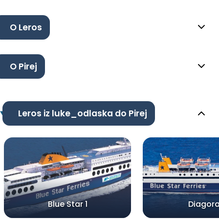
O Leros
O Pirej
Leros iz luke_odlaska do Pirej
Blue Star 1
Diagor