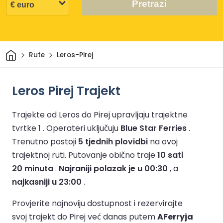
Pretrazi
Dom
Rute
Leros-Pirej
Leros Pirej Trajekt
Trajekte od Leros do Pirej upravljaju trajektne
tvrtke 1 .
Operateri uključuju
Blue Star Ferries
.
Trenutno postoji
5 tjednih plovidbi
na ovoj
trajektnoj ruti.
Putovanje obično traje
10 sati
20 minuta
.
Najraniji polazak je u 00:30
, a
najkasniji u 23:00
.
Provjerite najnoviju dostupnost i rezervirajte
svoj trajekt do Pirej već danas putem
AFerryja