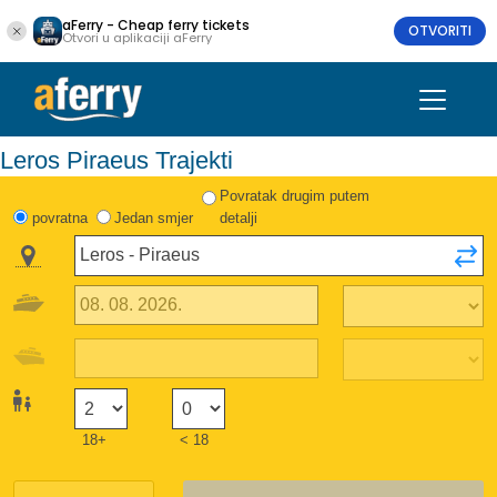
aFerry - Cheap ferry tickets
OTVORITI
Otvori u aplikaciji aFerry
Leros Piraeus Trajekti
Povratak drugim putem
povratna
Jedan smjer
detalji
18+
< 18