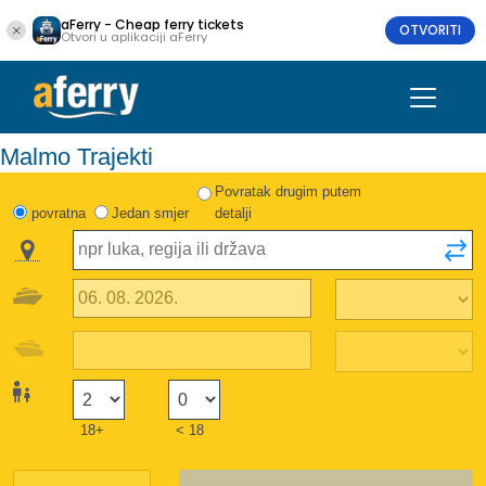
aFerry - Cheap ferry tickets
OTVORITI
Otvori u aplikaciji aFerry
Malmo Trajekti
Povratak drugim putem
povratna
Jedan smjer
detalji
18+
< 18