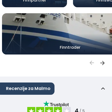
Finnpartner
Finnsw
Finntrader
Recenzije za Malmo
4
/ 5