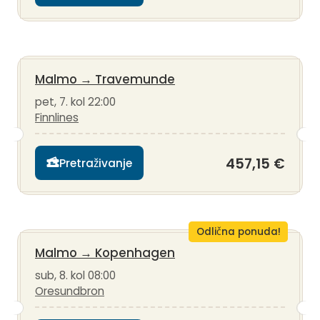
Malmo
→
Travemunde
pet, 7. kol 22:00
Finnlines
457,15 €
Pretraživanje
Odlična ponuda!
Malmo
→
Kopenhagen
sub, 8. kol 08:00
Oresundbron