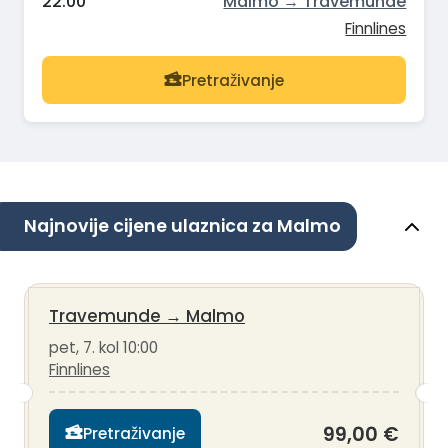
22:00
Malmo → Travemunde
Finnlines
Pretraživanje
Najnovije cijene ulaznica za Malmo
Travemunde
→
Malmo
pet, 7. kol 10:00
Finnlines
99,00 €
Pretraživanje