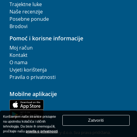
Trajektne luke
Naše recenzije
Posebne ponude
Brodovi
Pomoć i korisne informacije
Moj račun
Kontakt
O nama
Uvjeti korištenja
Pravila o privatnosti
Mobilne aplikacije
Korištenjem naše stranice pristajete
Zatvoriti
na upotrebu kolačića i sličnih
tehnologija. Da biste ih onemogućili,
pročitajte našu
pravila o privatnosti
© 1977-
2026
AFerry d.o.o. Sva prava pridržana.
.