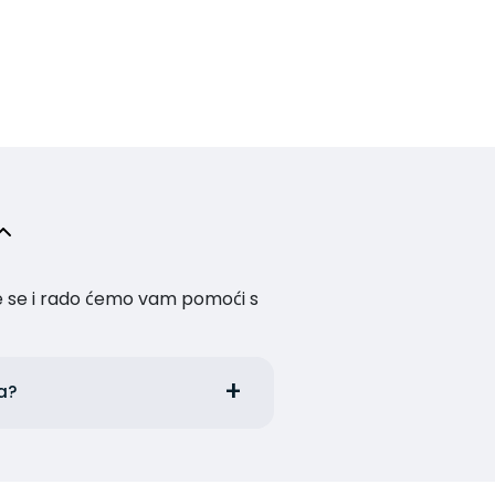
te se i rado ćemo vam pomoći s
sa?