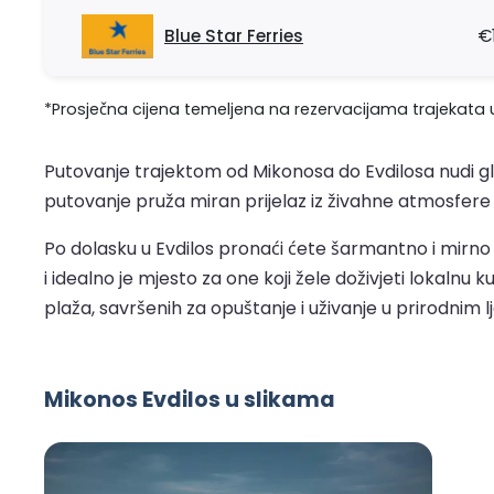
Blue Star Ferries
€
*Prosječna cijena temeljena na rezervacijama trajekata u
Putovanje trajektom od Mikonosa do Evdilosa nudi gl
putovanje pruža miran prijelaz iz živahne atmosfere Mik
Po dolasku u Evdilos pronaći ćete šarmantno i mirno 
i idealno je mjesto za one koji žele doživjeti lokalnu k
plaža, savršenih za opuštanje i uživanje u prirodnim
Mikonos Evdilos u slikama