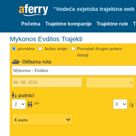
"Vodeća svjetska trajektna web 
Početna
Trajektne kompanije
Trajektne rute
T
Mykonos Evdilos Trajekti
povratna
Jedan smjer
Povratak drugim putem
detalji
Odlazna ruta
putnici
18+