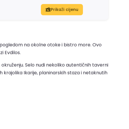
Prikaži cijenu
m pogledom na okolne otoke i bistro more. Ovo
i Evdilos.
okruženju. Selo nudi nekoliko autentičnih taverni
h krajolika Ikarije, planinarskih staza i netaknutih