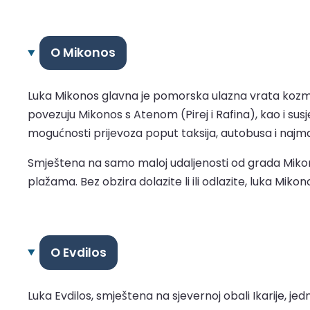
O Mikonos
Luka Mikonos glavna je pomorska ulazna vrata kozmop
povezuju Mikonos s Atenom (Pirej i Rafina), kao i susj
mogućnosti prijevoza poput taksija, autobusa i najm
Smještena na samo maloj udaljenosti od grada Mikon
plažama. Bez obzira dolazite li ili odlazite, luka Miko
O Evdilos
Luka Evdilos, smještena na sjevernoj obali Ikarije, j