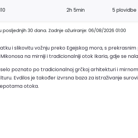
110
2h 5min
5 plovidbe
 posljednjih 30 dana. Zadnje ažuriranje: 06/08/2026 01:00
atku i slikovitu vožnju preko Egejskog mora, s prekrasni
onosa na mirniji i tradicionalniji otok Ikaria, gdje se nalaz
selo poznato po tradicionalnoj grčkoj arhitekturi i mirnom 
ulturu. Evdilos je također izvrsna baza za istraživanje surovi
 ljepotama otoka.