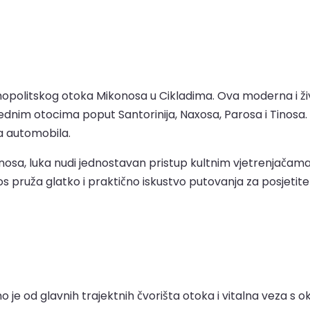
olitskog otoka Mikonosa u Cikladima. Ova moderna i živah
ednim otocima poput Santorinija, Naxosa, Parosa i Tinosa. L
a automobila.
osa, luka nudi jednostavan pristup kultnim vjetrenjačam
nos pruža glatko i praktično iskustvo putovanja za posjetitel
edno je od glavnih trajektnih čvorišta otoka i vitalna vez