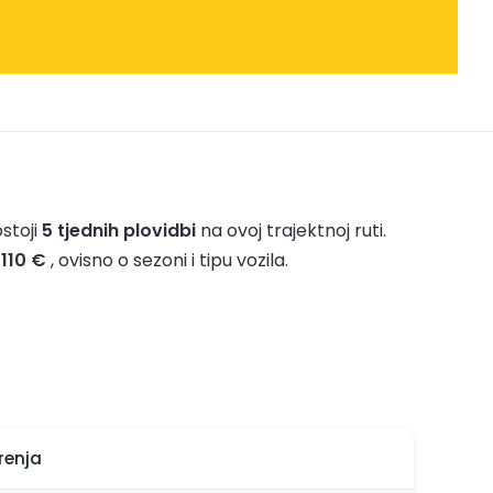
stoji
5 tjednih plovidbi
na ovoj trajektnoj ruti.
d
110 €
, ovisno o sezoni i tipu vozila.
renja