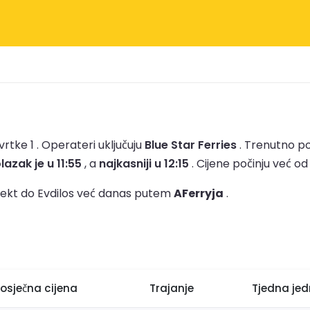
rtke 1 .
Operateri uključuju
Blue Star Ferries
.
Trenutno po
lazak je u 11:55
, a
najkasniji u 12:15
.
Cijene počinju već o
rajekt do Evdilos već danas putem
AFerryja
.
rosječna cijena
Trajanje
Tjedna jed