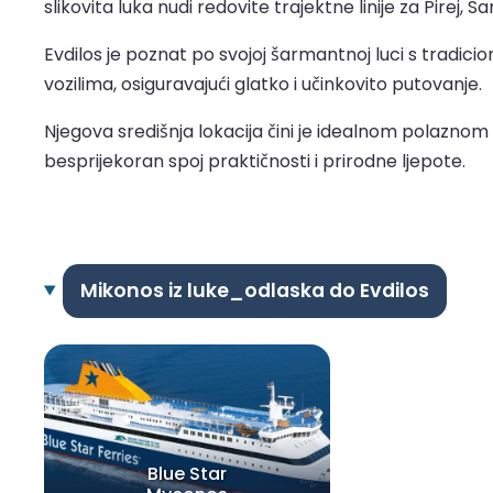
slikovita luka nudi redovite trajektne linije za Pirej, S
Evdilos je poznat po svojoj šarmantnoj luci s tradici
vozilima, osiguravajući glatko i učinkovito putovanje.
Njegova središnja lokacija čini je idealnom polaznom t
besprijekoran spoj praktičnosti i prirodne ljepote.
Mikonos iz luke_odlaska do Evdilos
Blue Star