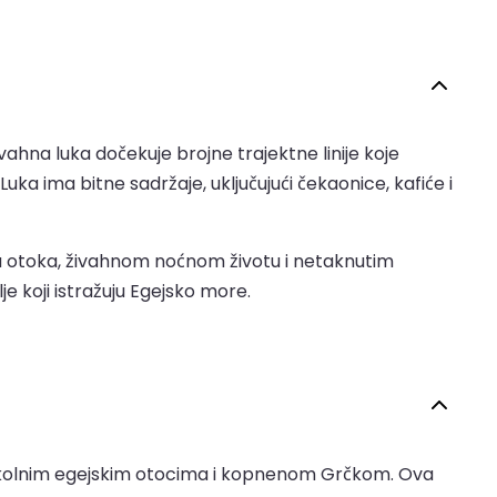
na luka dočekuje brojne trajektne linije koje
uka ima bitne sadržaje, uključujući čekaonice, kafiće i
a otoka, živahnom noćnom životu i netaknutim
je koji istražuju Egejsko more.
a s okolnim egejskim otocima i kopnenom Grčkom. Ova