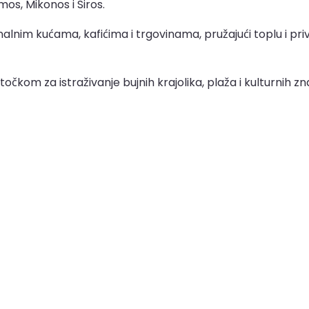
amos, Mikonos i Siros.
onalnim kućama, kafićima i trgovinama, pružajući toplu i pr
očkom za istraživanje bujnih krajolika, plaža i kulturnih zna