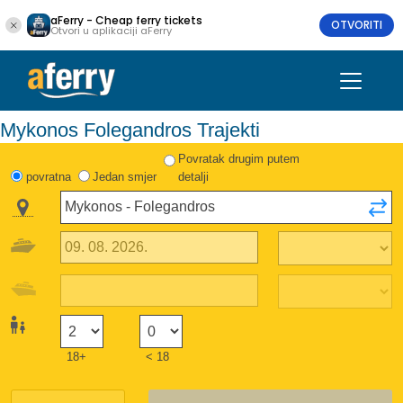
aFerry - Cheap ferry tickets
OTVORITI
Otvori u aplikaciji aFerry
Mykonos Folegandros Trajekti
Povratak drugim putem
povratna
Jedan smjer
detalji
18+
< 18