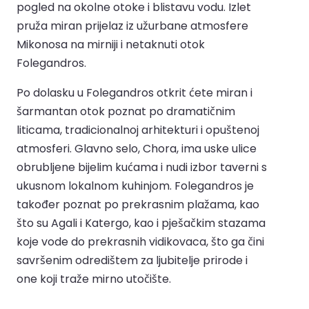
pogled na okolne otoke i blistavu vodu. Izlet
pruža miran prijelaz iz užurbane atmosfere
Mikonosa na mirniji i netaknuti otok
Folegandros.
Po dolasku u Folegandros otkrit ćete miran i
šarmantan otok poznat po dramatičnim
liticama, tradicionalnoj arhitekturi i opuštenoj
atmosferi. Glavno selo, Chora, ima uske ulice
obrubljene bijelim kućama i nudi izbor taverni s
ukusnom lokalnom kuhinjom. Folegandros je
također poznat po prekrasnim plažama, kao
što su Agali i Katergo, kao i pješačkim stazama
koje vode do prekrasnih vidikovaca, što ga čini
savršenim odredištem za ljubitelje prirode i
one koji traže mirno utočište.