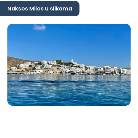
Naksos Milos u slikama