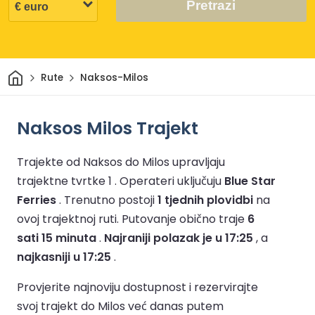
Pretrazi
Dom
Rute
Naksos-Milos
Naksos Milos Trajekt
Trajekte od Naksos do Milos upravljaju
trajektne tvrtke 1 .
Operateri uključuju
Blue Star
Ferries
.
Trenutno postoji
1 tjednih plovidbi
na
ovoj trajektnoj ruti.
Putovanje obično traje
6
sati 15 minuta
.
Najraniji polazak je u 17:25
, a
najkasniji u 17:25
.
Provjerite najnoviju dostupnost i rezervirajte
svoj trajekt do Milos već danas putem