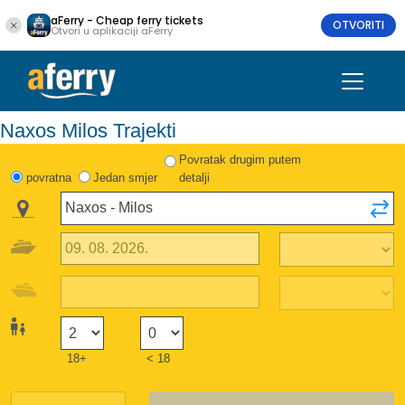
aFerry - Cheap ferry tickets
OTVORITI
Otvori u aplikaciji aFerry
Naxos Milos Trajekti
Povratak drugim putem
povratna
Jedan smjer
detalji
18+
< 18