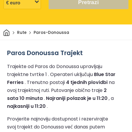
Pretrazi
Dom
Rute
Paros-Donoussa
Paros Donoussa Trajekt
Trajekte od Paros do Donoussa upravljaju
trajektne tvrtke 1 .
Operateri uključuju
Blue Star
Ferries
.
Trenutno postoji
4 tjednih plovidbi
na
ovoj trajektnoj ruti.
Putovanje obično traje
2
sata 10 minuta
.
Najraniji polazak je u 11:20
, a
najkasniji u 11:20
.
Provjerite najnoviju dostupnost i rezervirajte
svoj trajekt do Donoussa već danas putem