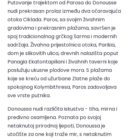
Putovanje trajektom od Parosa do Donousse
nudi prekrasan prolaz između dva očaravajuća
otoka Ciklada. Paros, sa svojim živahnim
gradovima i prekrasnim plažama, savršen je
spoj tradicionalnog grčkog šarma i modernih
sadržaja. Živahna prijestolnica otoka, Parikia,
dom je slikovitih ulica, drevnih nalazišta poput
Panagia Ekatontapiliani i živahnih taverni koje
poslužuju ukusne plodove mora. S plažama
koje se kreću od užurbane Zlatne plaže do
spokojnog Kolymbithresa, Paros zadovoljava
sve vrste putnika.
Donoussa nudi različita iskustva - tiha, mirna i
predivno osamljena. Poznata po svojoj
netaknutoj prirodnoj ljepoti, Donoussa je
utočište za one koji traže mir, s netaknutim