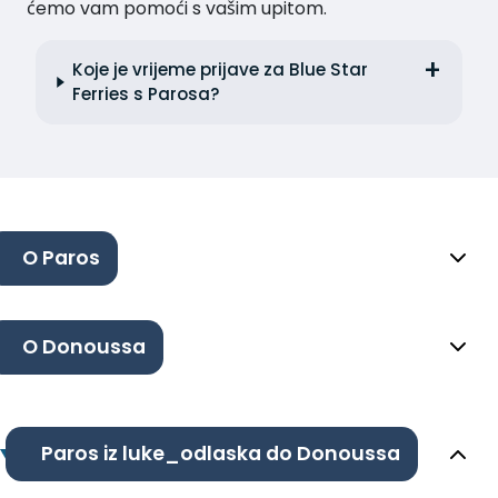
ćemo vam pomoći s vašim upitom.
Koje je vrijeme prijave za Blue Star
Ferries s Parosa?
O Paros
O Donoussa
Paros iz luke_odlaska do Donoussa