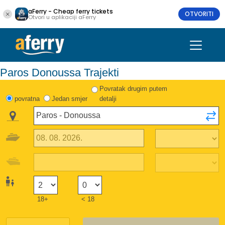
aFerry - Cheap ferry tickets
OTVORITI
Otvori u aplikaciji aFerry
Paros Donoussa Trajekti
Povratak drugim putem
povratna
Jedan smjer
detalji
18+
< 18