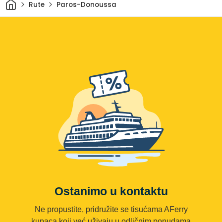
Dom
Rute
Paros-Donoussa
Ostanimo u kontaktu
Ne propustite, pridružite se tisućama AFerry
kupaca koji već uživaju u odličnim ponudama