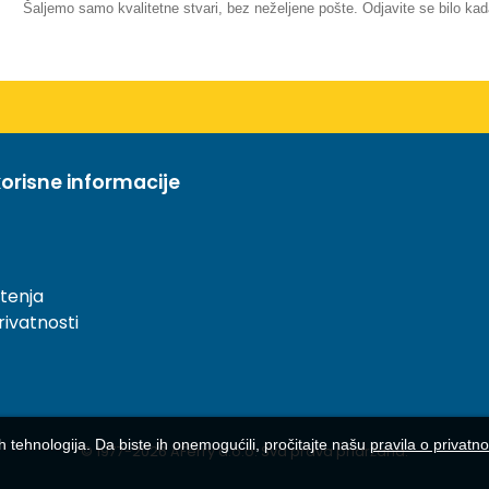
Šaljemo samo kvalitetne stvari, bez neželjene pošte. Odjavite se bilo kad
orisne informacije
štenja
rivatnosti
h tehnologija. Da biste ih onemogućili, pročitajte našu
pravila o privatno
© 1977-
2026
AFerry d.o.o. Sva prava pridržana.