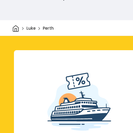
Dom
Luke
Perth