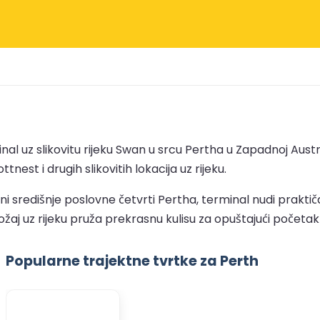
al uz slikovitu rijeku Swan u srcu Pertha u Zapadnoj Austral
st i drugih slikovitih lokacija uz rijeku.
 središnje poslovne četvrti Pertha, terminal nudi praktiča
ožaj uz rijeku pruža prekrasnu kulisu za opuštajući početa
Popularne trajektne tvrtke za Perth