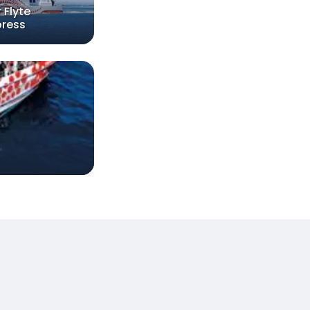
 Flyte
press