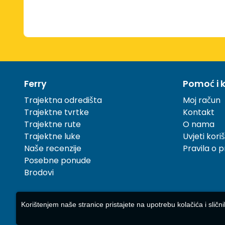
Ferry
Pomoć i k
Trajektna odredišta
Moj račun
Trajektne tvrtke
Kontakt
Trajektne rute
O nama
Trajektne luke
Uvjeti kori
Naše recenzije
Pravila o p
Posebne ponude
Brodovi
Korištenjem naše stranice pristajete na upotrebu kolačića i slični