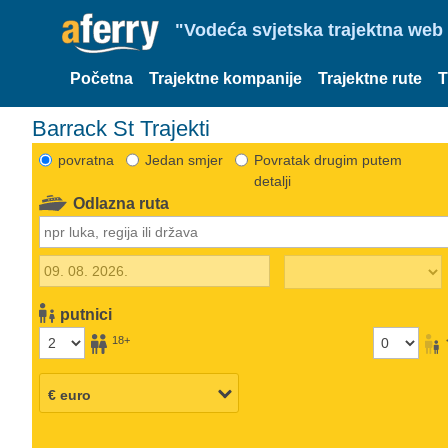
"Vodeća svjetska trajektna web 
Početna
Trajektne kompanije
Trajektne rute
T
Barrack St Trajekti
povratna
Jedan smjer
Povratak drugim putem
detalji
Odlazna ruta
putnici
18+