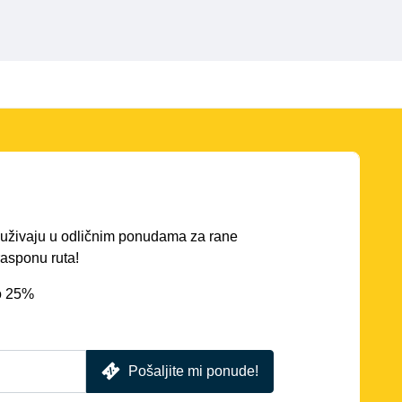
ć uživaju u odličnim ponudama za rane
asponu ruta!
o 25%
Pošaljite mi ponude!