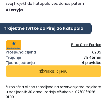
svoj trajekt do Katapola već danas putem
AFerryja
.
Trajektne tvrtke od Pirej do Katapola
Blue Star Ferries
€205
7h 45min
4 plovidbe
Prikaži cijenu
*Prosječna cijena temeljena na rezervacijama trajekata
u posljednjih 30 dana. Zadnje ažuriranje: 07/08/2026
01:00