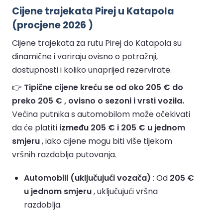
Cijene trajekata Pirej u Katapola
(procjene 2026 )
Cijene trajekata za rutu Pirej do Katapola su
dinamične i variraju ovisno o potražnji,
dostupnosti i koliko unaprijed rezervirate.
👉
Tipične cijene kreću se od oko 205 € do
preko 205 € , ovisno o sezoni i vrsti vozila.
Većina putnika s automobilom može očekivati
da će platiti
između 205 € i 205 € u jednom
smjeru
, iako cijene mogu biti više tijekom
vršnih razdoblja putovanja.
Automobili (uključujući vozača)
: Od
205 €
u jednom smjeru
, uključujući vršna
razdoblja.