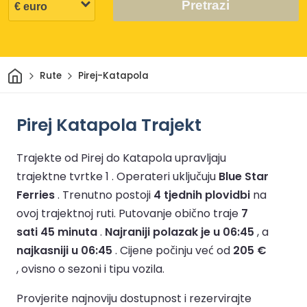
Pretrazi
Dom
Rute
Pirej-Katapola
Pirej Katapola Trajekt
Trajekte od Pirej do Katapola upravljaju
trajektne tvrtke 1 .
Operateri uključuju
Blue Star
Ferries
.
Trenutno postoji
4 tjednih plovidbi
na
ovoj trajektnoj ruti.
Putovanje obično traje
7
sati 45 minuta
.
Najraniji polazak je u 06:45
, a
najkasniji u 06:45
.
Cijene počinju već od
205 €
, ovisno o sezoni i tipu vozila.
Provjerite najnoviju dostupnost i rezervirajte