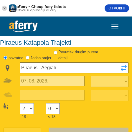
aFerry - Cheap ferry tickets
OTVORITI
Otvori u aplikaciji aFerry
Piraeus Katapola Trajekti
Povratak drugim putem
povratna
Jedan smjer
detalji
18+
< 18