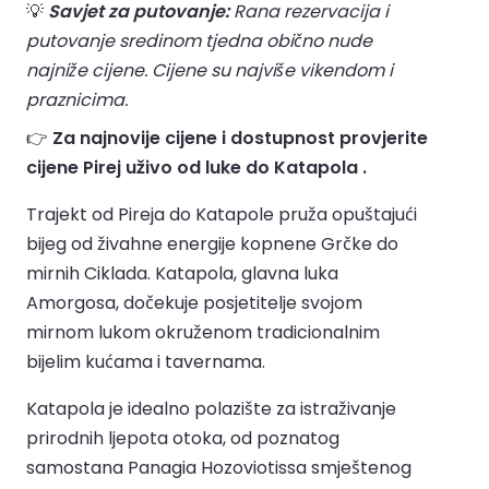
💡
Savjet za putovanje:
Rana rezervacija i
putovanje sredinom tjedna obično nude
najniže cijene. Cijene su najviše vikendom i
praznicima.
👉
Za najnovije cijene i dostupnost provjerite
cijene Pirej uživo od luke do Katapola .
Trajekt od Pireja do Katapole pruža opuštajući
bijeg od živahne energije kopnene Grčke do
mirnih Ciklada. Katapola, glavna luka
Amorgosa, dočekuje posjetitelje svojom
mirnom lukom okruženom tradicionalnim
bijelim kućama i tavernama.
Katapola je idealno polazište za istraživanje
prirodnih ljepota otoka, od poznatog
samostana Panagia Hozoviotissa smještenog