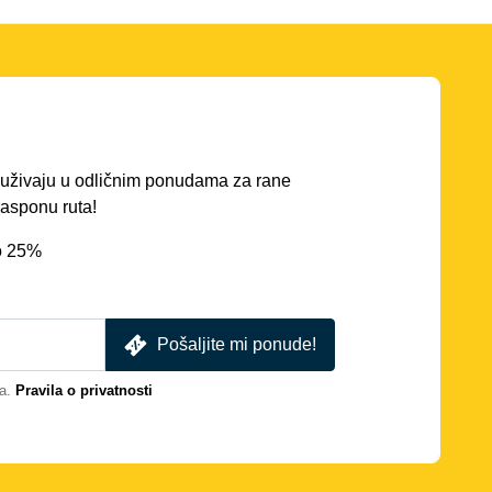
ć uživaju u odličnim ponudama za rane
asponu ruta!
o 25%
Pošaljite mi ponude!
a.
Pravila o privatnosti