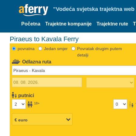
"Vodeća svjetska trajektna web 
Početna
Trajektne kompanije
Trajektne rute
T
Piraeus to Kavala Ferry
povratna
Jedan smjer
Povratak drugim putem
detalji
Odlazna ruta
putnici
18+