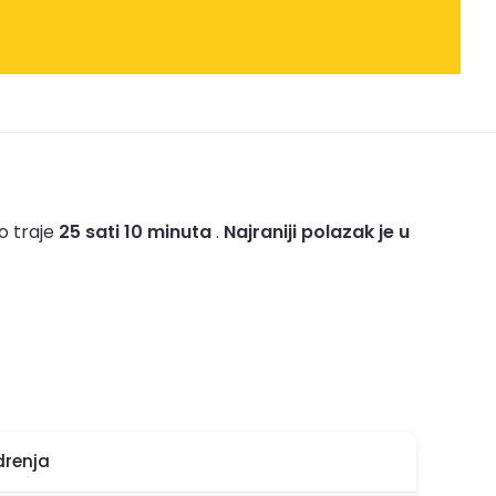
o traje
25 sati 10 minuta
.
Najraniji polazak je u
drenja