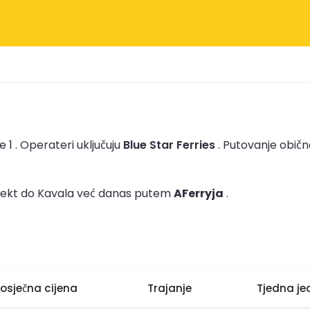
 1 .
Operateri uključuju
Blue Star Ferries
.
Putovanje običn
trajekt do Kavala već danas putem
AFerryja
.
rosječna cijena
Trajanje
Tjedna je