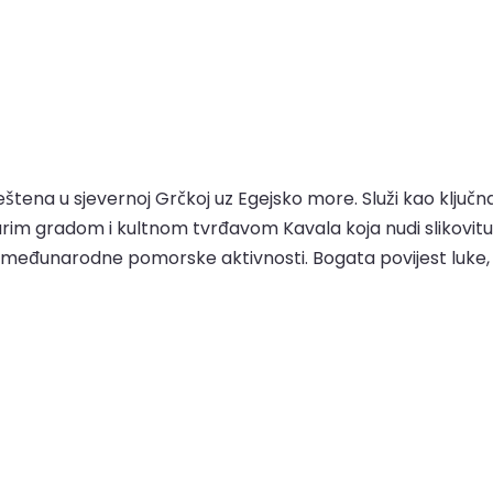
ena u sjevernoj Grčkoj uz Egejsko more. Služi kao ključna k
arim gradom i kultnom tvrđavom Kavala koja nudi slikovitu
e i međunarodne pomorske aktivnosti. Bogata povijest luke,