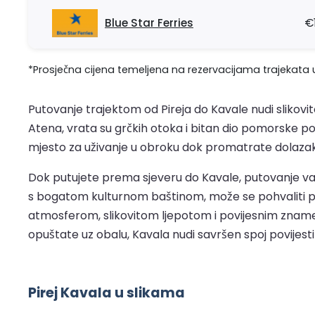
Blue Star Ferries
€
*Prosječna cijena temeljena na rezervacijama trajekata u
Putovanje trajektom od Pireja do Kavale nudi slikovit
Atena, vrata su grčkih otoka i bitan dio pomorske po
mjesto za uživanje u obroku dok promatrate dolazak 
Dok putujete prema sjeveru do Kavale, putovanje va
s bogatom kulturnom baštinom, može se pohvaliti 
atmosferom, slikovitom ljepotom i povijesnim znameni
opuštate uz obalu, Kavala nudi savršen spoj povijest
Pirej Kavala u slikama