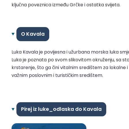
ključna poveznica između Grčke i ostatka svijeta.
O Kavala
Luka Kavala je povijesna i užurbana morska luka smješt
Luka je poznata po svom slikovitom okruženju, sa st
krstarenje, što ga čini vitalnim središtem za lokaln
važnim poslovnim i turističkim središtem.
Pirej iz luke_odlaska do Kavala