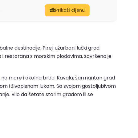
e
Prikaži cijenu
lne destinacije. Pirej, užurbani lučki grad
ća i restorana s morskim plodovima, savršeno je
m na more i okolna brda. Kavala, šarmantan grad
m i živopisnom lukom. Sa svojom gostoljubivom
nje. Bilo da šetate starim gradom ili se