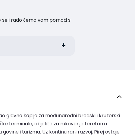
te se i rado ćemo vam pomoći s
i kao glavna kapija za međunarodni brodski i kruzerski
ičke terminale, objekte za rukovanje teretom i
vine i turizma. Uz kontinuirani razvoj, Pirej ostaje