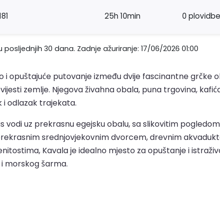
181
25h 10min
0 plovidb
 posljednjih 30 dana. Zadnje ažuriranje: 17/06/2026 01:00
o i opuštajuće putovanje između dvije fascinantne grčke oba
vijesti zemlje. Njegova živahna obala, puna trgovina, kafi
i odlazak trajekata.
s vodi uz prekrasnu egejsku obalu, sa slikovitim pogledo
prekrasnim srednjovjekovnim dvorcem, drevnim akvadukto
tostima, Kavala je idealno mjesto za opuštanje i istraživa
i i morskog šarma.