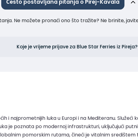
Često postavljana pitanja o Pirej-Kavala
tanja. Ne možete pronaći ono što tražite? Ne brinite, javi
Koje je vrijeme prijave za Blue Star Ferries iz Pireja?
ećih i najprometnijih luka u Europi i na Mediteranu. Služeć
ka je poznata po modernoj infrastrukturi, uključujući putn
obalnim pomorskim rutama, čineći je vitalnim središtem trgo