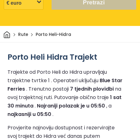
Pretrazi
Dom
Rute
Porto Heli-Hidra
Porto Heli Hidra Trajekt
Trajekte od Porto Heli do Hidra upravljaju
trajektne tvrtke 1 .
Operateri uključuju
Blue Star
Ferries
.
Trenutno postoji
7 tjednih plovidbi
na
ovoj trajektnoj ruti.
Putovanje obično traje
1 sat
30 minuta
.
Najraniji polazak je u 05:50
, a
najkasniji u 05:50
.
Provjerite najnoviju dostupnost i rezervirajte
svoj trajekt do Hidra već danas putem