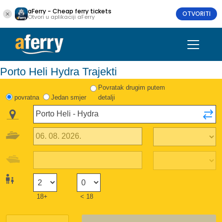
aFerry - Cheap ferry tickets
OTVORITI
Otvori u aplikaciji aFerry
Porto Heli Hydra Trajekti
Povratak drugim putem
povratna
Jedan smjer
detalji
18+
< 18