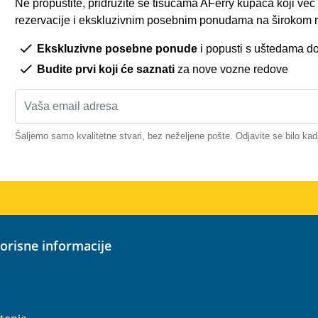
Ne propustite, pridružite se tisućama AFerry kupaca koji ve
rezervacije i ekskluzivnim posebnim ponudama na širokom r
Ekskluzivne posebne ponude
i popusti s uštedama d
Budite prvi koji će saznati
za nove vozne redove
Šaljemo samo kvalitetne stvari, bez neželjene pošte. Odjavite se bilo kad
korisne informacije