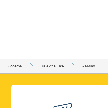
Početna
Trajektne luke
Raasay