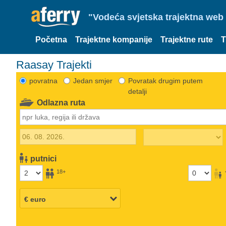
"Vodeća svjetska trajektna web 
Početna
Trajektne kompanije
Trajektne rute
T
Raasay Trajekti
povratna
Jedan smjer
Povratak drugim putem
detalji
Odlazna ruta
putnici
18+