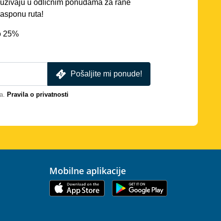
ć uživaju u odličnim ponudama za rane
asponu ruta!
o 25%
Pošaljite mi ponude!
a.
Pravila o privatnosti
Mobilne aplikacije