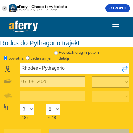
aFerry - Cheap ferry tickets
OTVORITI
Otvori u aplikaciji aFerry
Rodos do Pythagorio trajekt
Povratak drugim putem
povratna
Jedan smjer
detalji
18+
< 18