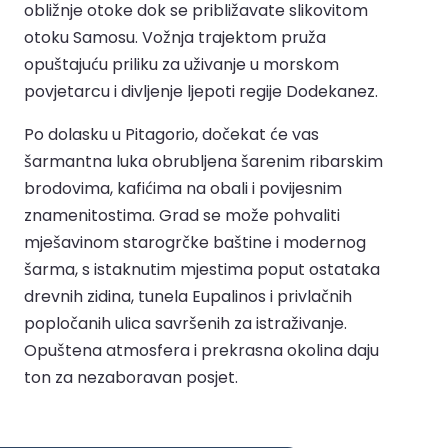
obližnje otoke dok se približavate slikovitom
otoku Samosu. Vožnja trajektom pruža
opuštajuću priliku za uživanje u morskom
povjetarcu i divljenje ljepoti regije Dodekanez.
Po dolasku u Pitagorio, dočekat će vas
šarmantna luka obrubljena šarenim ribarskim
brodovima, kafićima na obali i povijesnim
znamenitostima. Grad se može pohvaliti
mješavinom starogrčke baštine i modernog
šarma, s istaknutim mjestima poput ostataka
drevnih zidina, tunela Eupalinos i privlačnih
popločanih ulica savršenih za istraživanje.
Opuštena atmosfera i prekrasna okolina daju
ton za nezaboravan posjet.