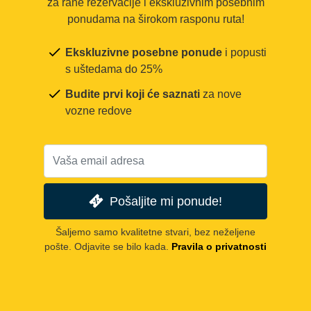
za rane rezervacije i ekskluzivnim posebnim
ponudama na širokom rasponu ruta!
Ekskluzivne posebne ponude
i popusti
s uštedama do 25%
Budite prvi koji će saznati
za nove
vozne redove
Pošaljite mi ponude!
Šaljemo samo kvalitetne stvari, bez neželjene
pošte. Odjavite se bilo kada.
Pravila o privatnosti