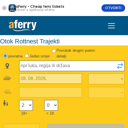
aFerry - Cheap ferry tickets
OTVORITI
Otvori u aplikaciji aFerry
Otok Rottnest Trajekti
Povratak drugim putem
povratna
Jedan smjer
detalji
18+
< 18