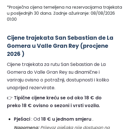
*Prosječna cijena temeljena na rezervacijama trajekata
u posljednjih 30 dana. Zadnje ažuriranje: 08/08/2026
01:00
Cijene trajekata San Sebastian de La
Gomera u Valle Gran Rey (procjene
2026 )
Cijene trajekata za rutu San Sebastian de La
Gomera do Valle Gran Rey su dinamične i
variraju ovisno o potražnji, dostupnosti i koliko
unaprijed rezervirate.
👉
Tipične cijene kreću se od oko 18 € do
preko 18 € ovisno o sezoni i vrsti vozila.
Pješaci
: Od
18 € u jednom smjeru
.
Napomena:
Prijevoz pješaka nije dostupan na