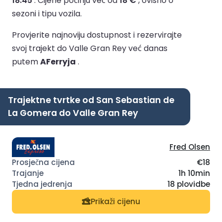
18:45
.
Cijene počinju već od
18 €
, ovisno o
sezoni i tipu vozila.
Provjerite najnoviju dostupnost i rezervirajte
svoj trajekt do Valle Gran Rey već danas
putem
AFerryja
.
Trajektne tvrtke od San Sebastian de
La Gomera do Valle Gran Rey
Fred Olsen
€18
1h 10min
18 plovidbe
Prikaži cijenu