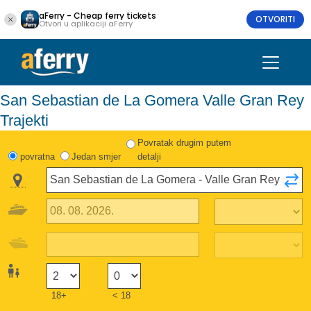
aFerry - Cheap ferry tickets
OTVORITI
Otvori u aplikaciji aFerry
San Sebastian de La Gomera Valle Gran Rey
Trajekti
Povratak drugim putem
povratna
Jedan smjer
detalji
18+
< 18