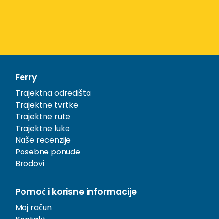
Ferry
Trajektna odredišta
Trajektne tvrtke
Trajektne rute
Trajektne luke
Naše recenzije
Posebne ponude
Brodovi
Pomoć i korisne informacije
Moj račun