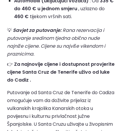
Automobili (uključujući vozača)
: Od
335 €
do 460 € u jednom smjeru
, uzlazno do
460 €
tijekom vršnih sati.
💡
Savjet za putovanje:
Rana rezervacija i
putovanje sredinom tjedna obično nude
najniže cijene. Cijene su najviše vikendom i
praznicima.
👉
Za najnovije cijene i dostupnost provjerite
cijene Santa Cruz de Tenerife uživo od luke
do Cadiz .
Putovanje od Santa Cruz de Tenerife do Cadiza
omogućuje vam da doživite prijelaz iz
vulkanskih krajolika Kanarskih otoka u
povijesnu i kulturnu privlačnost južne
Španjolske. U Santa Cruzu uživajte u živopisnim