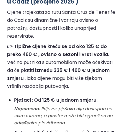
u Cadiz (procjene 2026 )
Cijene trajekata za rutu Santa Cruz de Tenerife
do Cadiz su dinamične i variraju ovisno o
potražnji, dostupnosti i koliko unaprijed
rezervirate.
👉
Tipične cijene kreću se od oko 125 € do
preko 460 € , ovisno o sezoni i vrsti vozila.
Većina putnika s automobilom može očekivati
da će platiti
između 335 € i 460 € u jednom
smjeru
, iako cijene mogu biti više tijekom
vršnih razdoblja putovanja.
Pješaci
: Od
125 € u jednom smjeru
.
Napomena:
Prijevoz pješaka nije dostupan na
svim rutama, a prostor može biti ograničen na
određenim plovidbama.