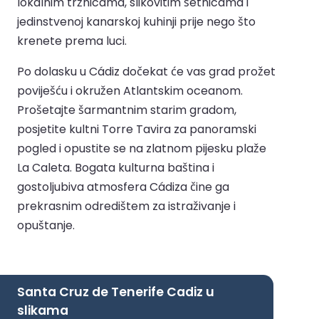
lokalnim tržnicama, slikovitim šetnicama i
jedinstvenoj kanarskoj kuhinji prije nego što
krenete prema luci.
Po dolasku u Cádiz dočekat će vas grad prožet
poviješću i okružen Atlantskim oceanom.
Prošetajte šarmantnim starim gradom,
posjetite kultni Torre Tavira za panoramski
pogled i opustite se na zlatnom pijesku plaže
La Caleta. Bogata kulturna baština i
gostoljubiva atmosfera Cádiza čine ga
prekrasnim odredištem za istraživanje i
opuštanje.
Santa Cruz de Tenerife Cadiz u
slikama