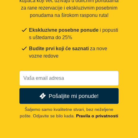
kupaca koji već uživaju u odličnim ponudama
za rane rezervacije i ekskluzivnim posebnim
ponudama na širokom rasponu ruta!
Ekskluzivne posebne ponude
i popusti
s uštedama do 25%
Budite prvi koji će saznati
za nove
vozne redove
Pošaljite mi ponude!
Šaljemo samo kvalitetne stvari, bez neželjene
pošte. Odjavite se bilo kada.
Pravila o privatnosti