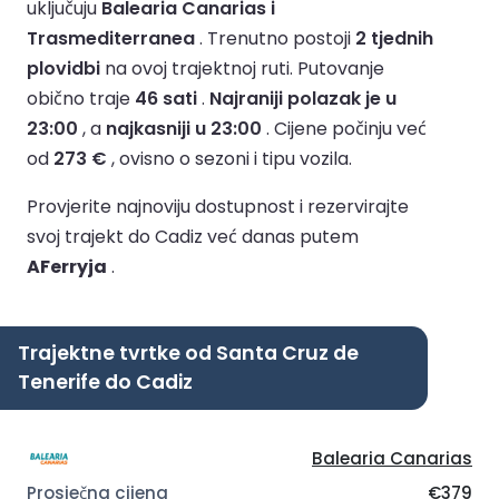
uključuju
Balearia Canarias i
Trasmediterranea
.
Trenutno postoji
2 tjednih
plovidbi
na ovoj trajektnoj ruti.
Putovanje
obično traje
46 sati
.
Najraniji polazak je u
23:00
, a
najkasniji u 23:00
.
Cijene počinju već
od
273 €
, ovisno o sezoni i tipu vozila.
Provjerite najnoviju dostupnost i rezervirajte
svoj trajekt do Cadiz već danas putem
AFerryja
.
Trajektne tvrtke od Santa Cruz de
Tenerife do Cadiz
Balearia Canarias
€379