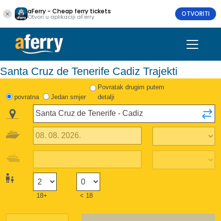
aFerry - Cheap ferry tickets
OTVORITI
Otvori u aplikaciji aFerry
Santa Cruz de Tenerife Cadiz Trajekti
Povratak drugim putem
povratna
Jedan smjer
detalji
18+
< 18