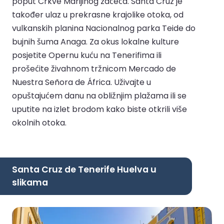
poput Crkve Marijinog začeća. Santa Cruz je
također ulaz u prekrasne krajolike otoka, od
vulkanskih planina Nacionalnog parka Teide do
bujnih šuma Anaga. Za okus lokalne kulture
posjetite Opernu kuću na Tenerifima ili
prošećite živahnom tržnicom Mercado de
Nuestra Señora de África. Uživajte u
opuštajućem danu na obližnjim plažama ili se
uputite na izlet brodom kako biste otkrili više
okolnih otoka.
Santa Cruz de Tenerife Huelva u
slikama