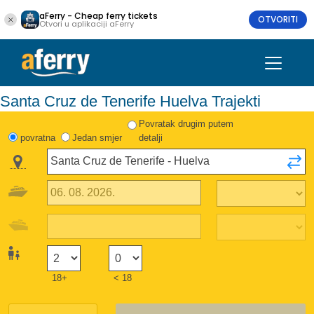
aFerry - Cheap ferry tickets
OTVORITI
Otvori u aplikaciji aFerry
Santa Cruz de Tenerife Huelva Trajekti
Povratak drugim putem
povratna
Jedan smjer
detalji
18+
< 18