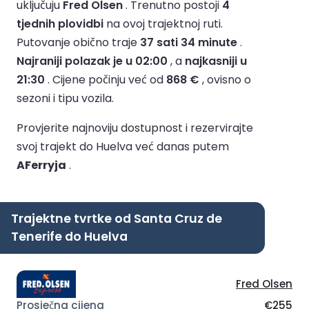
uključuju
Fred Olsen
.
Trenutno postoji
4
tjednih plovidbi
na ovoj trajektnoj ruti.
Putovanje obično traje
37 sati 34 minute
.
Najraniji polazak je u 02:00
, a
najkasniji u
21:30
.
Cijene počinju već od
868 €
, ovisno o
sezoni i tipu vozila.
Provjerite najnoviju dostupnost i rezervirajte
svoj trajekt do Huelva već danas putem
AFerryja
.
Trajektne tvrtke od Santa Cruz de
Tenerife do Huelva
Fred Olsen
€255