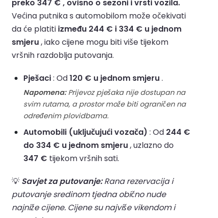
preko 347 € , ovisno o sezoni i vrsti vozila.
Većina putnika s automobilom može očekivati
da će platiti
između 244 € i 334 € u jednom
smjeru
, iako cijene mogu biti više tijekom
vršnih razdoblja putovanja.
Pješaci
: Od
120 € u jednom smjeru
.
Napomena:
Prijevoz pješaka nije dostupan na
svim rutama, a prostor može biti ograničen na
određenim plovidbama.
Automobili (uključujući vozača)
: Od
244 €
do 334 € u jednom smjeru
, uzlazno do
347 €
tijekom vršnih sati.
💡
Savjet za putovanje:
Rana rezervacija i
putovanje sredinom tjedna obično nude
najniže cijene. Cijene su najviše vikendom i