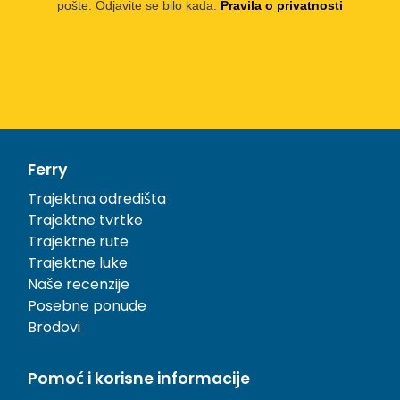
pošte. Odjavite se bilo kada.
Pravila o privatnosti
Ferry
Trajektna odredišta
Trajektne tvrtke
Trajektne rute
Trajektne luke
Naše recenzije
Posebne ponude
Brodovi
Pomoć i korisne informacije