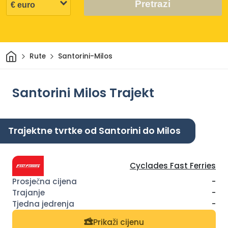
Pretrazi
Dom
Rute
Santorini-Milos
Santorini Milos Trajekt
Trajektne tvrtke od Santorini do Milos
Cyclades Fast Ferries
-
-
-
Prikaži cijenu