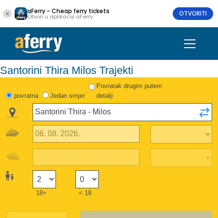
aFerry - Cheap ferry tickets
OTVORITI
Otvori u aplikaciji aFerry
Santorini Thira Milos Trajekti
Povratak drugim putem
povratna
Jedan smjer
detalji
18+
< 18