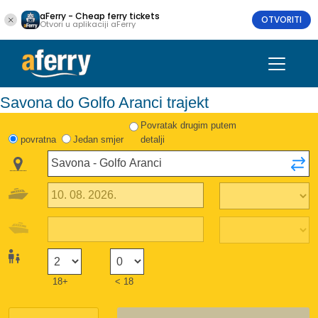
aFerry - Cheap ferry tickets
OTVORITI
Otvori u aplikaciji aFerry
Savona do Golfo Aranci trajekt
Povratak drugim putem
povratna
Jedan smjer
detalji
18+
< 18