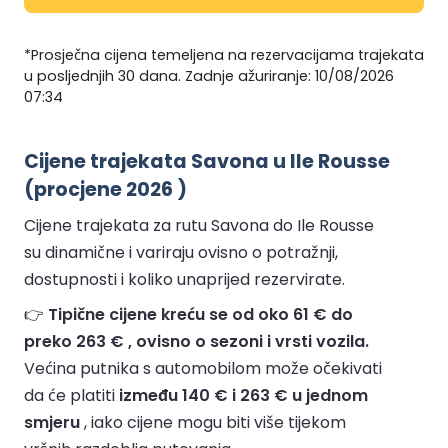
*Prosječna cijena temeljena na rezervacijama trajekata
u posljednjih 30 dana. Zadnje ažuriranje: 10/08/2026
07:34
Cijene trajekata Savona u Ile Rousse
(procjene 2026 )
Cijene trajekata za rutu Savona do Ile Rousse
su dinamične i variraju ovisno o potražnji,
dostupnosti i koliko unaprijed rezervirate.
👉
Tipične cijene kreću se od oko 61 € do
preko 263 € , ovisno o sezoni i vrsti vozila.
Većina putnika s automobilom može očekivati
da će platiti
između 140 € i 263 € u jednom
smjeru
, iako cijene mogu biti više tijekom