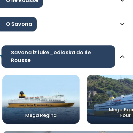
O Ile Rousse
O Savona
Savona iz luke_odlaska do Ile
Rousse
Mega Exp
Mega Regina
Four