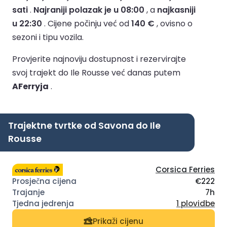
sati
.
Najraniji polazak je u 08:00
, a
najkasniji
u 22:30
.
Cijene počinju već od
140 €
, ovisno o
sezoni i tipu vozila.
Provjerite najnoviju dostupnost i rezervirajte
svoj trajekt do Ile Rousse već danas putem
AFerryja
.
Trajektne tvrtke od Savona do Ile
Rousse
Corsica Ferries
€222
7h
1 plovidbe
Prikaži cijenu