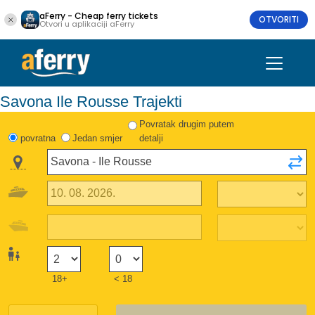
aFerry - Cheap ferry tickets
OTVORITI
Otvori u aplikaciji aFerry
Savona Ile Rousse Trajekti
Povratak drugim putem
povratna
Jedan smjer
detalji
18+
< 18