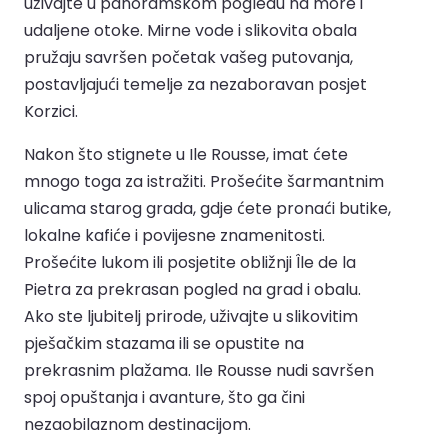
uživajte u panoramskom pogledu na more i
udaljene otoke. Mirne vode i slikovita obala
pružaju savršen početak vašeg putovanja,
postavljajući temelje za nezaboravan posjet
Korzici.
Nakon što stignete u Ile Rousse, imat ćete
mnogo toga za istražiti. Prošećite šarmantnim
ulicama starog grada, gdje ćete pronaći butike,
lokalne kafiće i povijesne znamenitosti.
Prošećite lukom ili posjetite obližnji Île de la
Pietra za prekrasan pogled na grad i obalu.
Ako ste ljubitelj prirode, uživajte u slikovitim
pješačkim stazama ili se opustite na
prekrasnim plažama. Ile Rousse nudi savršen
spoj opuštanja i avanture, što ga čini
nezaobilaznom destinacijom.