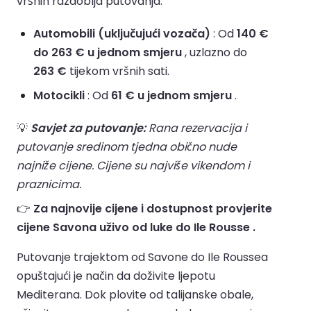
vršnih razdoblja putovanja.
Automobili (uključujući vozača)
: Od
140 €
do 263 € u jednom smjeru
, uzlazno do
263 €
tijekom vršnih sati.
Motocikli
: Od
61 € u jednom smjeru
.
💡
Savjet za putovanje:
Rana rezervacija i
putovanje sredinom tjedna obično nude
najniže cijene. Cijene su najviše vikendom i
praznicima.
👉
Za najnovije cijene i dostupnost provjerite
cijene Savona uživo od luke do Ile Rousse .
Putovanje trajektom od Savone do Ile Roussea
opuštajući je način da doživite ljepotu
Mediterana. Dok plovite od talijanske obale,