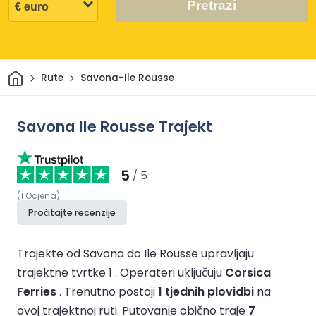
Pretrazi
Dom
Rute
Savona-Ile Rousse
Savona Ile Rousse Trajekt
5
/ 5
(
1
Ocjena
)
Pročitajte recenzije
Trajekte od Savona do Ile Rousse upravljaju
trajektne tvrtke 1 .
Operateri uključuju
Corsica
Ferries
.
Trenutno postoji
1 tjednih plovidbi
na
ovoj trajektnoj ruti.
Putovanje obično traje
7