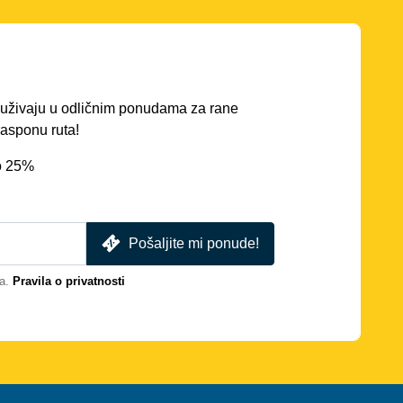
ć uživaju u odličnim ponudama za rane
asponu ruta!
o 25%
Pošaljite mi ponude!
a.
Pravila o privatnosti