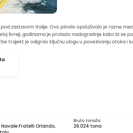
ovi pod zastavom Italije. Ovo plovilo opsluživalo je razne 
eloj livreji, godinama je prolazio nadogradnje kako bi se p
be trajekt je odigrao ključnu ulogu u povezivanju otoka i lu
ta
a
Bruto tonaža
 Navale Fratelli Orlando,
26.024 tona
Italy