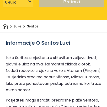
Pretrazi
Dom
Luke
Serifos
Informacije O Serifos Luci
Luka Serifos, smještena u slikovitom zaljevu Livadi,
glavni je ulaz na ovaj šarmantni cikladski otok.
Nudeći redovite trajektne veze s Atenom (Pirejem)
i susjednim otocima poput Sifnosa, Milosa i Kitnosa,
luka pruža jednostavan pristup putnicima koji traže
miran odmor.
Posjetitelji mogu istražiti prekrasne plaže Serifosa,
surove krajolike i očaravajuću Choru na vrhu brda s