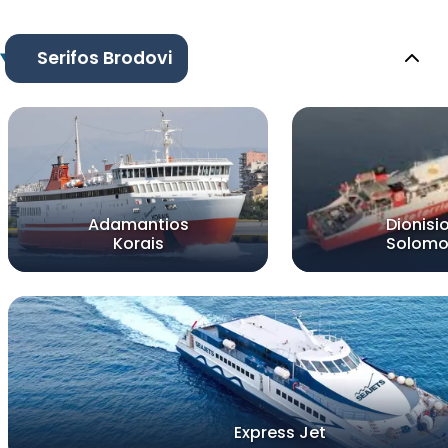
Serifos Brodovi
Adamantios
Dionisi
Korais
Solomo
Express Jet