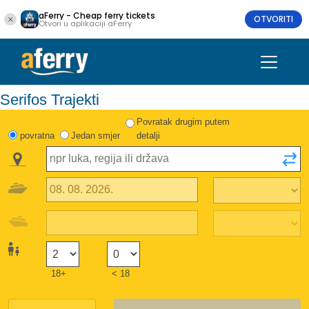
aFerry - Cheap ferry tickets
OTVORITI
Otvori u aplikaciji aFerry
Serifos Trajekti
Povratak drugim putem
povratna
Jedan smjer
detalji
18+
< 18