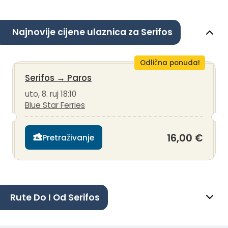
Najnovije cijene ulaznica za Serifos
Odlična ponuda!
Serifos
→
Paros
uto, 8. ruj 18:10
Blue Star Ferries
16,00 €
Pretraživanje
Rute Do I Od Serifos