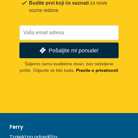
Budite prvi koji će saznati
za nove
vozne redove
Pošaljite mi ponude!
Šaljemo samo kvalitetne stvari, bez neželjene
pošte. Odjavite se bilo kada.
Pravila o privatnosti
Ferry
Trajektna odredišta