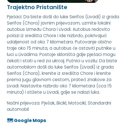
Trajektno Pristanište
Pješaci: Da biste došli do luke Serifos (Livadi) iz grada
Serifos (Chora) javnim prijevozom, uzmite lokalni
autobus između Chora i Livadi. Autobus redovito
polazi iz središta Chore i ide nizbrdo, pokrivajući
udaljenost od oko 7 kilometara. Putovanje obično
traje oko 15 minuta, a autobus će ostaviti putnike u
luci u Livadima. Postoje skloništa gdje pješaci mogu
čekati i stati u red za ukrcaj. Putnici u vozilu: Da biste
automobilom došli do luke Serifos (Livadi) iz grada
Serifos (Chora), krenite iz središta Chore i krenite
prema jugu glavnom cestom, prateći znakove za
Livadi. Nastavite nizbrdo oko 7 kilometara (cca 15
minuta) i stižete u Livadi, gdje se nalazi luka.
Načini prijevoza:
Pješak, Bicikl, Motocikl, Standardni
automobil
🗺️ Google Maps