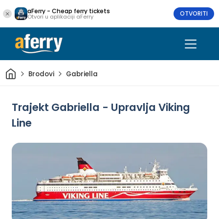
aFerry - Cheap ferry tickets
OTVORITI
Otvori u aplikaciji aFerry
Dom
Brodovi
Gabriella
Trajekt Gabriella - Upravlja Viking
Line