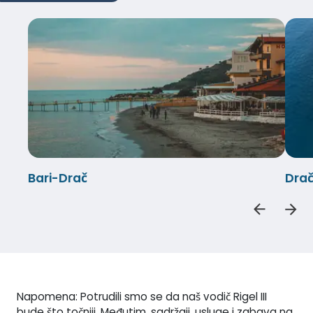
Bari-Drač
Drač
Napomena: Potrudili smo se da naš vodič Rigel III
bude što točniji. Međutim, sadržaji, usluge i zabava na