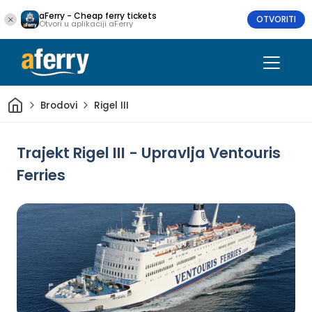
aFerry - Cheap ferry tickets
OTVORITI
Otvori u aplikaciji aFerry
Dom
Brodovi
Rigel III
Trajekt Rigel III - Upravlja Ventouris
Ferries