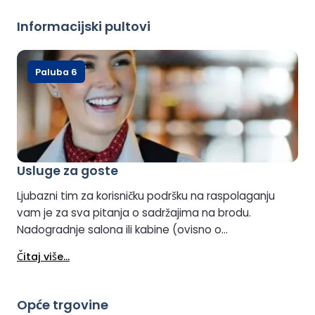
Informacijski pultovi
Paluba 6
Usluge za goste
Ljubazni tim za korisničku podršku na raspolaganju
vam je za sva pitanja o sadržajima na brodu.
Nadogradnje salona ili kabine (ovisno o
raspoloživosti) također se mogu dogovoriti u
Čitaj više...
korisničkoj službi.
Opće trgovine