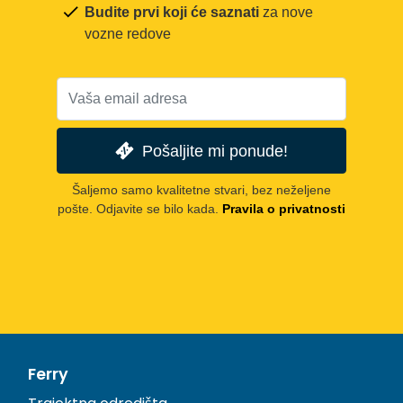
Budite prvi koji će saznati
za nove
vozne redove
Pošaljite mi ponude!
Šaljemo samo kvalitetne stvari, bez neželjene
pošte. Odjavite se bilo kada.
Pravila o privatnosti
Ferry