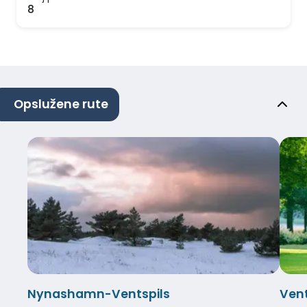
8
Opslužene rute
Nynashamn-Ventspils
Ven