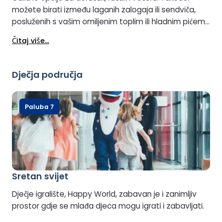
možete birati između laganih zalogaja ili sendviča,
posluženih s vašim omiljenim toplim ili hladnim pićem,
alkoholnim ili bezalkoholnim.
Čitaj više...
Dječja područja
Paluba 7
Sretan svijet
Dječje igralište, Happy World, zabavan je i zanimljiv
prostor gdje se mlađa djeca mogu igrati i zabavljati.