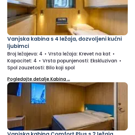
Vanjska kabina s 4 ležaja, dozvoljeni kućni
ljubimci
Broj ležajeva:
4
•
Vrsta ležaja:
Krevet na kat
•
Kapacitet:
4
•
Vrsta popunjenosti:
Ekskluzivan
•
Spol zauzetosti:
Bilo koji spol
Pogledajte detalje Kabina ...
Vanjska kabina Comfort Plus s 2 ležaja