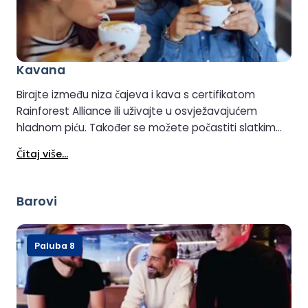
Kavana
Birajte između niza čajeva i kava s certifikatom
Rainforest Alliance ili uživajte u osvježavajućem
hladnom piću. Također se možete počastiti slatkim
zalogajem ili ukusnim sendvičem.
Čitaj više...
Barovi
Paluba 8