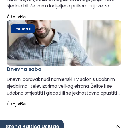
sjedalo bit će vam dodijeljeno prilikom prijave za
putovanje.
Čitaj više...
Paluba 6
Dnevna soba
Dnevni boravak nudi namjenski TV salon s udobnim
sjedalima i televizorima velikog ekrana. Želite li se
udobno smjestiti i gledati ili se jednostavno opustiti,
izbor je vaš.
Čitaj više...
Stena Baltica Usluge