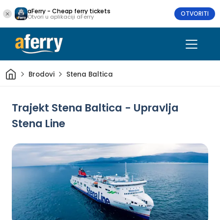
aFerry - Cheap ferry tickets
OTVORITI
Otvori u aplikaciji aFerry
Dom
Brodovi
Stena Baltica
Trajekt Stena Baltica - Upravlja
Stena Line