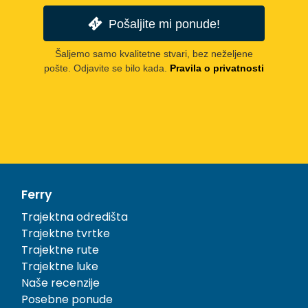
Pošaljite mi ponude!
Šaljemo samo kvalitetne stvari, bez neželjene
pošte. Odjavite se bilo kada.
Pravila o privatnosti
Ferry
Trajektna odredišta
Trajektne tvrtke
Trajektne rute
Trajektne luke
Naše recenzije
Posebne ponude