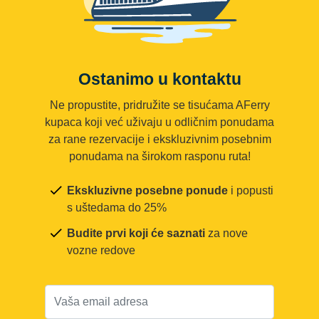
Ostanimo u kontaktu
Ne propustite, pridružite se tisućama AFerry
kupaca koji već uživaju u odličnim ponudama
za rane rezervacije i ekskluzivnim posebnim
ponudama na širokom rasponu ruta!
Ekskluzivne posebne ponude
i popusti
s uštedama do 25%
Budite prvi koji će saznati
za nove
vozne redove