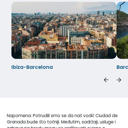
Ibiza-Barcelona
Barc
Napomena: Potrudili smo se da naš vodič Ciudad de
Granada bude što točniji. Međutim, sadržaji, usluge i