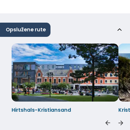
Opslužene rute
Hirtshals-Kristiansand
Kris