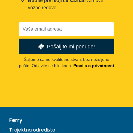
Budite prvi koji će saznati
za nove
vozne redove
Pošaljite mi ponude!
Šaljemo samo kvalitetne stvari, bez neželjene
pošte. Odjavite se bilo kada.
Pravila o privatnosti
Ferry
Trajektna odredišta