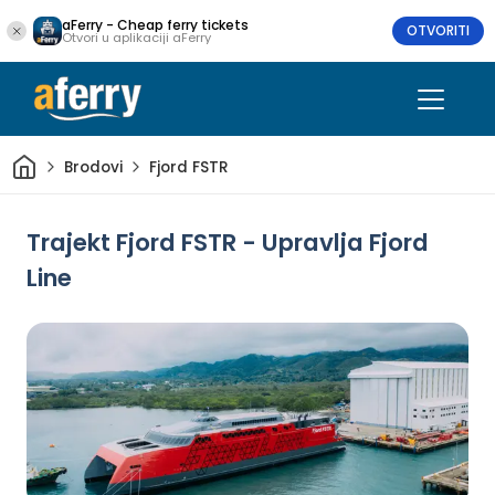
aFerry - Cheap ferry tickets
OTVORITI
Otvori u aplikaciji aFerry
Dom
Brodovi
Fjord FSTR
Trajekt Fjord FSTR - Upravlja Fjord
Line