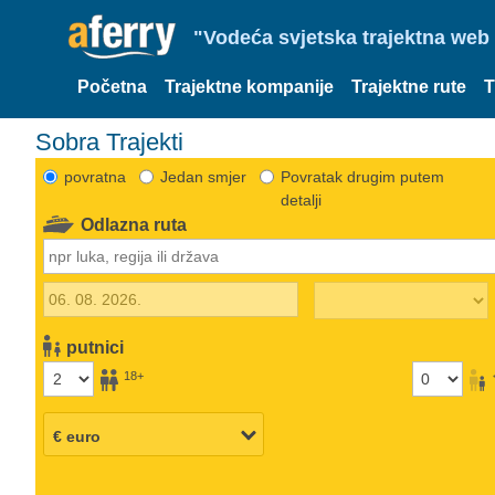
"Vodeća svjetska trajektna web 
Početna
Trajektne kompanije
Trajektne rute
T
Sobra Trajekti
povratna
Jedan smjer
Povratak drugim putem
detalji
Odlazna ruta
putnici
18+