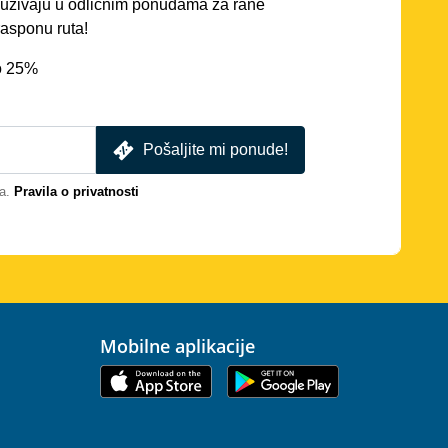
ć uživaju u odličnim ponudama za rane
asponu ruta!
o 25%
Pošaljite mi ponude!
a.
Pravila o privatnosti
Mobilne aplikacije