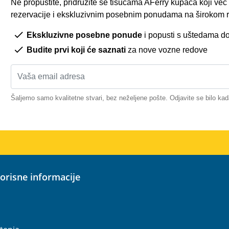
Ne propustite, pridružite se tisućama AFerry kupaca koji ve
rezervacije i ekskluzivnim posebnim ponudama na širokom r
Ekskluzivne posebne ponude
i popusti s uštedama d
Budite prvi koji će saznati
za nove vozne redove
Šaljemo samo kvalitetne stvari, bez neželjene pošte. Odjavite se bilo kad
korisne informacije