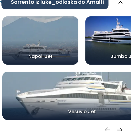
Sorrento iz luke_odlaska do Amalfi
Napoli Jet
Jumbo J
Vesuvio Jet