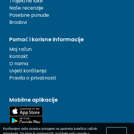
Trajektne luke
Naše recenzije
Posebne ponude
Brodovi
Pomoć i korisne informacije
Moj račun
Kontakt
O nama
Uvjeti korištenja
Pravila o privatnosti
Mobilne aplikacije
Korištenjem naše stranice pristajete na upotrebu kolačića i sličnih
tehnologija. Da biste ih onemogućili, pročitajte našu
pravila o