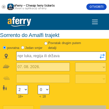
aFerry - Cheap ferry tickets
OTVORITI
Otvori u aplikaciji aFerry
Sorrento do Amalfi trajekt
Povratak drugim putem
povratna
Jedan smjer
detalji
18+
< 18