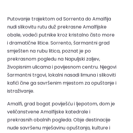
Putovanje trajektom od Sorrenta do Amalfija
nudi slikovitu rutu duž prekrasne Amalfijske
obale, vodeći putnike kroz kristalno čisto more
i dramatične litice. Sorrento, šarmantni grad
smješten na rubu litica, poznat je po
prekrasnom pogledu na Napuljski zaljev,
živopisnim ulicama i povijesnom centru. Njegovi
šarmantni trgovi, lokalni nasadi limuna i slikoviti
kafići čine ga savršenim mjestom za opuštanje i
istraživanje.
Amalfi, grad bogat poviješću i ljepotom, dom je
veličanstvene Amalfijske katedrale i
prekrasnih obalnih pogleda. Obje destinacije
nude savršenu mješavinu opuštanja, kulture i