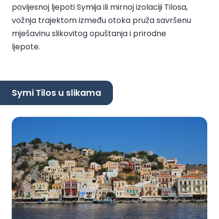
povijesnoj ljepoti Symija ili mirnoj izolaciji Tilosa,
vožnja trajektom između otoka pruža savršenu
mješavinu slikovitog opuštanja i prirodne
ljepote.
Symi Tilos u slikama