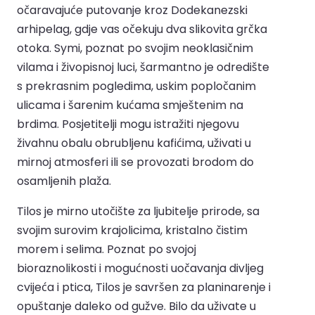
očaravajuće putovanje kroz Dodekanezski
arhipelag, gdje vas očekuju dva slikovita grčka
otoka. Symi, poznat po svojim neoklasičnim
vilama i živopisnoj luci, šarmantno je odredište
s prekrasnim pogledima, uskim popločanim
ulicama i šarenim kućama smještenim na
brdima. Posjetitelji mogu istražiti njegovu
živahnu obalu obrubljenu kafićima, uživati u
mirnoj atmosferi ili se provozati brodom do
osamljenih plaža.
Tilos je mirno utočište za ljubitelje prirode, sa
svojim surovim krajolicima, kristalno čistim
morem i selima. Poznat po svojoj
bioraznolikosti i mogućnosti uočavanja divljeg
cvijeća i ptica, Tilos je savršen za planinarenje i
opuštanje daleko od gužve. Bilo da uživate u