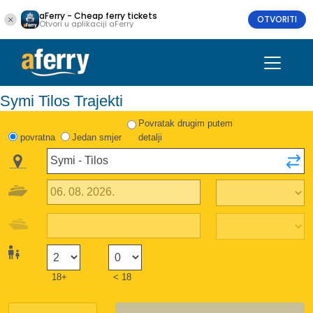
aFerry - Cheap ferry tickets
OTVORITI
Otvori u aplikaciji aFerry
Symi Tilos Trajekti
Povratak drugim putem
povratna
Jedan smjer
detalji
18+
< 18