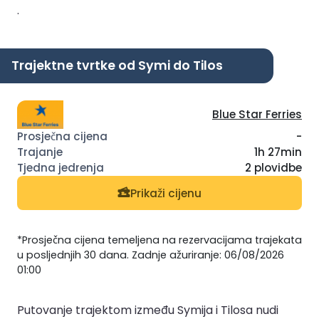
.
Trajektne tvrtke od Symi do Tilos
Blue Star Ferries
-
1h 27min
2 plovidbe
Prikaži cijenu
*Prosječna cijena temeljena na rezervacijama trajekata
u posljednjih 30 dana. Zadnje ažuriranje: 06/08/2026
01:00
Putovanje trajektom između Symija i Tilosa nudi