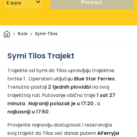
Pretrazi
Dom
Rute
Symi-Tilos
Symi Tilos Trajekt
Trajekte od Symi do Tilos upravljaju trajektne
tvrtke 1 .
Operateri uključuju
Blue Star Ferries
.
Trenutno postoji
2 tjednih plovidbi
na ovoj
trajektnoj ruti.
Putovanje obično traje
1 sat 27
minuta
.
Najraniji polazak je u 17:20
, a
najkasniji u 17:50
.
Provjerite najnoviju dostupnost i rezervirajte
svoj trajekt do Tilos već danas putem
AFerryja