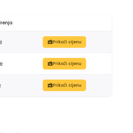
drenja
e
Prikaži cijenu
be
Prikaži cijenu
e
Prikaži cijenu