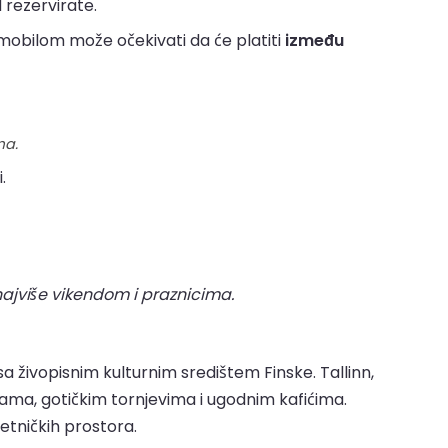
d rezervirate.
mobilom može očekivati da će platiti
između
ma.
.
najviše vikendom i praznicima.
sa živopisnim kulturnim središtem Finske. Tallinn,
ma, gotičkim tornjevima i ugodnim kafićima.
tničkih prostora.