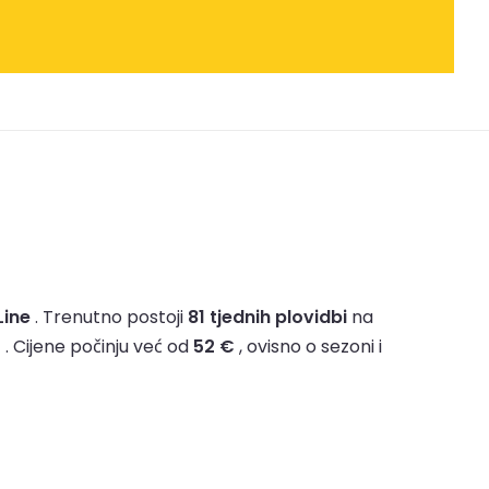
Line
.
Trenutno postoji
81 tjednih plovidbi
na
0
.
Cijene počinju već od
52 €
, ovisno o sezoni i