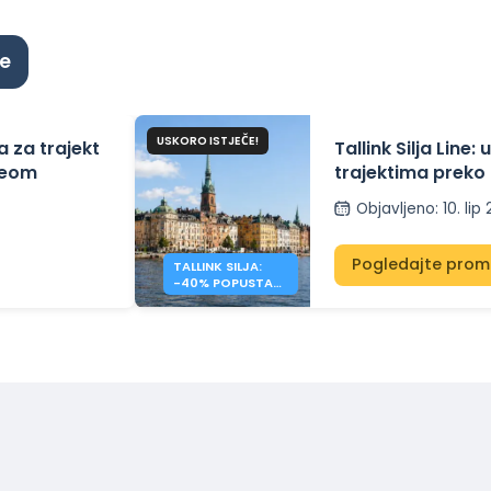
de
USKORO ISTJEČE!
 za trajekt
Tallink Silja Line
ineom
trajektima preko
Objavljeno
:
10. lip
Pogledajte prom
TALLINK SILJA:
-40% POPUSTA
NA PRIJELAZE
BALTIČKOG MORA