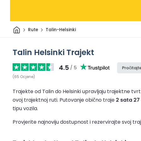
Dom
Rute
Talin-Helsinki
Talin Helsinki Trajekt
4.5
/ 5
Pročitajt
(
65
Ocjene
)
Trajekte od Talin do Helsinki upravljaju trajektne tvrt
ovoj trajektnoj ruti.
Putovanje obično traje
2 sata 27
tipu vozila.
Provjerite najnoviju dostupnost i rezervirajte svoj t