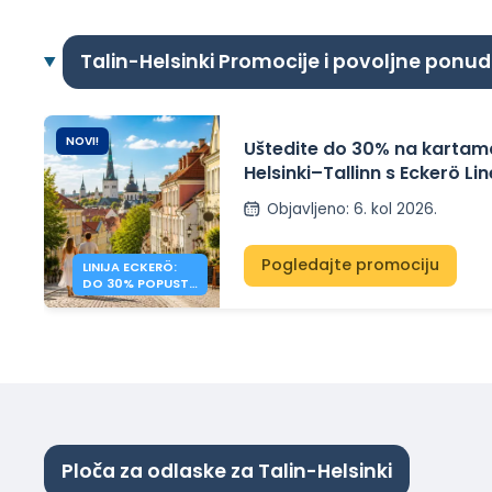
Talin-Helsinki Promocije i povoljne ponu
NOVI!
Uštedite do 30% na kartama
Helsinki–Tallinn s Eckerö L
Objavljeno
:
6. kol 2026.
Pogledajte promociju
LINIJA ECKERÖ:
DO 30% POPUSTA
NA HELSINKI –
TALLINN
Ploča za odlaske za Talin-Helsinki