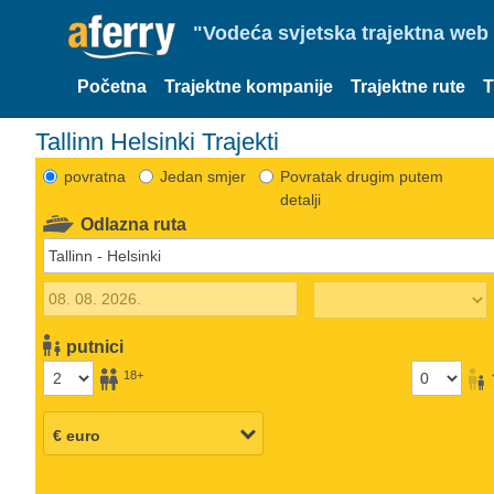
"Vodeća svjetska trajektna web 
Početna
Trajektne kompanije
Trajektne rute
T
Tallinn Helsinki Trajekti
povratna
Jedan smjer
Povratak drugim putem
detalji
Odlazna ruta
putnici
18+