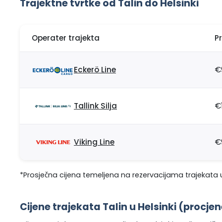
Trajektne tvrtke od Talin do Helsinki
Operater trajekta
P
Eckerö Line
€
Tallink Silja
€
Viking Line
€
*Prosječna cijena temeljena na rezervacijama trajekata u
Cijene trajekata Talin u Helsinki (procjen