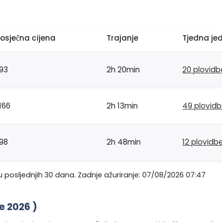
rosječna cijena
Trajanje
Tjedna je
93
2h 20min
20 plovidb
166
2h 13min
49 plovid
98
2h 48min
12 plovidb
 posljednjih 30 dana. Zadnje ažuriranje: 07/08/2026 07:47
e 2026 )