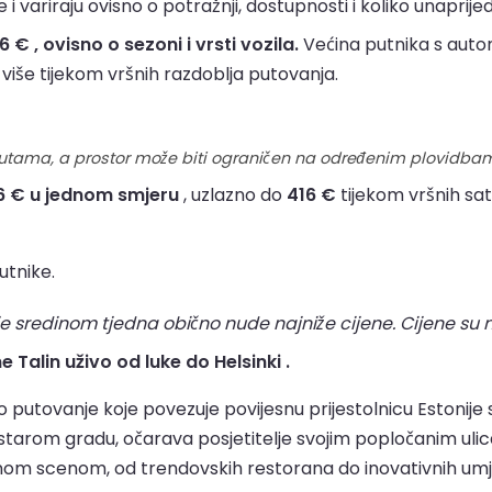
 i variraju ovisno o potražnji, dostupnosti i koliko unaprije
€ , ovisno o sezoni i vrsti vozila.
Većina putnika s auto
i više tijekom vršnih razdoblja putovanja.
rutama, a prostor može biti ograničen na određenim plovidba
6 € u jednom smjeru
, uzlazno do
416 €
tijekom vršnih sati
utnike.
e sredinom tjedna obično nude najniže cijene. Cijene su 
e Talin uživo od luke do Helsinki .
o putovanje koje povezuje povijesnu prijestolnicu Estonije 
rom gradu, očarava posjetitelje svojim popločanim ulica
m scenom, od trendovskih restorana do inovativnih umje