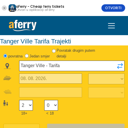
aFerry - Cheap ferry tickets
OTVORITI
Otvori u aplikaciji aFerry
Tanger Ville Tarifa Trajekti
Povratak drugim putem
povratna
Jedan smjer
detalji
18+
< 18