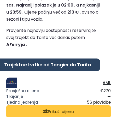
sat
.
Najraniji polazak je u 02:00
, a
najkasniji
u 23:59
.
Cijene počinju već od
213 €
, ovisno o
sezoni i tipu vozila.
Provjerite najnoviju dostupnost i rezervirajte
svoj trajekt do Tarifa već danas putem
AFerryja
.
Trajektne tvrtke od Tangier do Tarifa
AML
€270
—
56 plovidbe
Prikaži cijenu