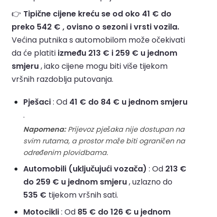
👉
Tipične cijene kreću se od oko 41 € do
preko 542 € , ovisno o sezoni i vrsti vozila.
Većina putnika s automobilom može očekivati
da će platiti
između 213 € i 259 € u jednom
smjeru
, iako cijene mogu biti više tijekom
vršnih razdoblja putovanja.
Pješaci
: Od
41 € do 84 € u jednom smjeru
.
Napomena:
Prijevoz pješaka nije dostupan na
svim rutama, a prostor može biti ograničen na
određenim plovidbama.
Automobili (uključujući vozača)
: Od
213 €
do 259 € u jednom smjeru
, uzlazno do
535 €
tijekom vršnih sati.
Motocikli
: Od
85 € do 126 € u jednom