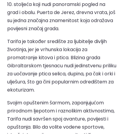
10. stoljeća koji nudi panoramski pogled na
grad i obalu. Puerta de Jerez, drevna vrata, još
su jedna značajna znamenitost koja odražava
povijesni značaj grada.
Tarifa je također središte za ljubitelje divljih
životinja, jer je vrhunska lokacija za
promatranje kitova i ptica. Blizina grada
Gibraltarskom tjesnacu nudi jedinstvenu priliku
za uočavanje ptica selica, dupina, pa čak i orki i
ulješura, što ga čini popularnim odredištem za
ekoturizam.
Svojim opuštenim šarmom, zapanjujućom
prirodnom ljepotom i raznolikim aktivnostima,
Tarifa nudi savršen spoj avanture, povijesti i
opuštanja. Bilo da volite vodene sportove,