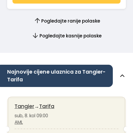
Pogledajte ranije polaske
Pogledajte kasnije polaske
Najnovije cijene ulaznica za Tangier-
Tarifa
Tangier
→
Tarifa
sub, 8. kol 09:00
AML