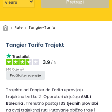
Pretrazi
Dom
Rute
Tangier-Tarifa
Tangier Tarifa Trajekt
3.9
/ 5
(
46
Ocjene
)
Pročitajte recenzije
Trajekte od Tangier do Tarifa upravljaju
trajektne tvrtke 2 .
Operateri uključuju
AML i
Balearia
.
Trenutno postoji
133 tjednih plovidbi
na ovoj trajektnoj ruti.
Putovanje obično traje
1