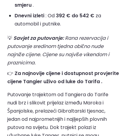
smjeru
.
Dnevni izleti
: Od
392 € do 542 €
za
automobil i putnike.
💡
Savjet za putovanje:
Rana rezervacija i
putovanje sredinom tjedna obično nude
najniže cijene. Cijene su najviše vikendom i
praznicima.
👉
Za najnovije cijene i dostupnost provjerite
cijene Tangier uživo od luke do Tarifa .
Putovanje trajektom od Tangiera do Tarife
nudi brz i slikovit prijelaz između Maroka i
Španjolske, prelazeći Gibraltarski tjesnac,
jedan od najprometnijih i najljepših plovnih
putova na svijetu. Dok trajekt polazi iz
užurbane luke Tanger, putnici se mogu