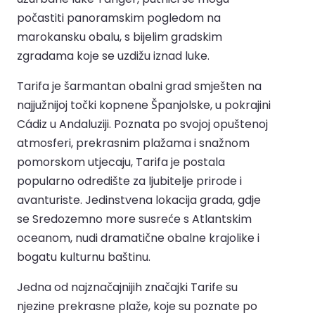
počastiti panoramskim pogledom na
marokansku obalu, s bijelim gradskim
zgradama koje se uzdižu iznad luke.
Tarifa je šarmantan obalni grad smješten na
najjužnijoj točki kopnene Španjolske, u pokrajini
Cádiz u Andaluziji. Poznata po svojoj opuštenoj
atmosferi, prekrasnim plažama i snažnom
pomorskom utjecaju, Tarifa je postala
popularno odredište za ljubitelje prirode i
avanturiste. Jedinstvena lokacija grada, gdje
se Sredozemno more susreće s Atlantskim
oceanom, nudi dramatične obalne krajolike i
bogatu kulturnu baštinu.
Jedna od najznačajnijih značajki Tarife su
njezine prekrasne plaže, koje su poznate po