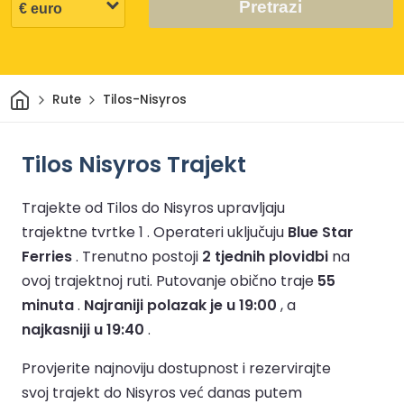
Pretrazi
Dom
Rute
Tilos-Nisyros
Tilos Nisyros Trajekt
Trajekte od Tilos do Nisyros upravljaju
trajektne tvrtke 1 .
Operateri uključuju
Blue Star
Ferries
.
Trenutno postoji
2 tjednih plovidbi
na
ovoj trajektnoj ruti.
Putovanje obično traje
55
minuta
.
Najraniji polazak je u 19:00
, a
najkasniji u 19:40
.
Provjerite najnoviju dostupnost i rezervirajte
svoj trajekt do Nisyros već danas putem