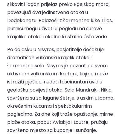
slikovit i lagan prijelaz preko Egejskog mora,
povezujući dva jedinstvena otoka u
Dodekanezu. Polazeći iz šarmantne luke Tilos,
putnici mogu uživati u pogledu na surove
krajolike otoka i okolne kristalno čiste vode.
Po dolasku u Nisyros, posjetitelje dočekuje
dramatičan vulkanski krajolik otoka i
šarmantna sela. Nisyros je poznat po svom
aktivnom vulkanskom krateru, koji se može
istražiti pješice, nudeći fascinantan uvid u
geološku povijest otoka. Sela Mandraki i Nikia
savršena su za lagane šetnje, s uskim ulicama,
okrečenim kućama i spektakularnim
pogledima. Za one koji traže opuštanje, mirne
plaže otoka, poput Avlakija i Loutre, pružaju
savršeno mjesto za kupanje i sunčanje.