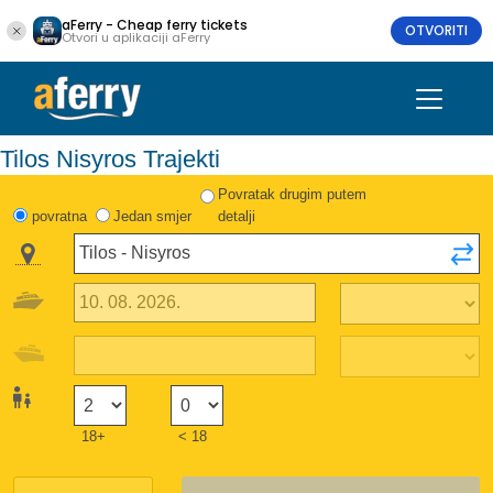
aFerry - Cheap ferry tickets
OTVORITI
Otvori u aplikaciji aFerry
Tilos Nisyros Trajekti
Povratak drugim putem
povratna
Jedan smjer
detalji
18+
< 18