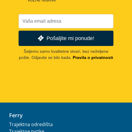
Pošaljite mi ponude!
Šaljemo samo kvalitetne stvari, bez neželjene
pošte. Odjavite se bilo kada.
Pravila o privatnosti
Ferry
Trajektna odredišta
Trajektne tvrtke