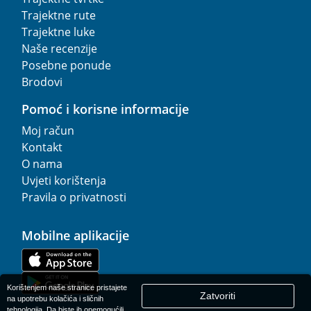
Trajektne rute
Trajektne luke
Naše recenzije
Posebne ponude
Brodovi
Pomoć i korisne informacije
Moj račun
Kontakt
O nama
Uvjeti korištenja
Pravila o privatnosti
Mobilne aplikacije
Korištenjem naše stranice pristajete
Zatvoriti
na upotrebu kolačića i sličnih
tehnologija. Da biste ih onemogućili,